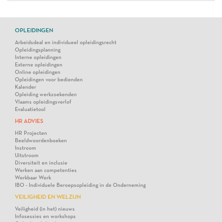
OPLEIDINGEN
Arbeidsdeal en individueel opleidingsrecht
Opleidingsplanning
Interne opleidingen
Externe opleidingen
Online opleidingen
Opleidingen voor bedienden
Kalender
Opleiding werkzoekenden
Vlaams opleidingsverlof
Evaluatietool
HR ADVIES
HR Projecten
Beeldwoordenboeken
Instroom
Uitstroom
Diversiteit en inclusie
Werken aan competenties
Werkbaar Werk
IBO - Individuele Beroepsopleiding in de Onderneming
VEILIGHEID EN WELZIJN
Veiligheid (in het) nieuws
Infosessies en workshops