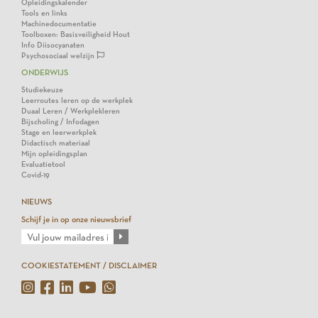
Opleidingskalender
Tools en links
Machinedocumentatie
Toolboxen: Basisveiligheid Hout
Info Diisocyanaten
Psychosociaal welzijn
ONDERWIJS
Studiekeuze
Leerroutes leren op de werkplek
Duaal Leren / Werkplekleren
Bijscholing / Infodagen
Stage en leerwerkplek
Didactisch materiaal
Mijn opleidingsplan
Evaluatietool
Covid-19
NIEUWS
Schijf je in op onze nieuwsbrief
COOKIESTATEMENT / DISCLAIMER