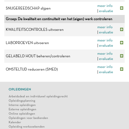
meer info
SNIJGEREEDSCHAP slijpen
|
evaluatie
Groep: De kwaliteit en continuïteit van het (eigen) werk controleren
meer info
KWALITEITSCONTROLES uitvoeren
|
evaluatie
meer info
LABOPROEVEN uitvoeren
|
evaluatie
meer info
GELABELD HOUT beheren/controleren
|
evaluatie
meer info
OMSTELTIJD reduceren (SMED)
|
evaluatie
OPLEIDINGEN
Arbeidsdeal en individueel opleidingsrecht
Opleidingsplanning
Interne opleidingen
Externe opleidingen
Online opleidingen
Opleidingen voor bedienden
Kalender
Opleiding werkzoekenden