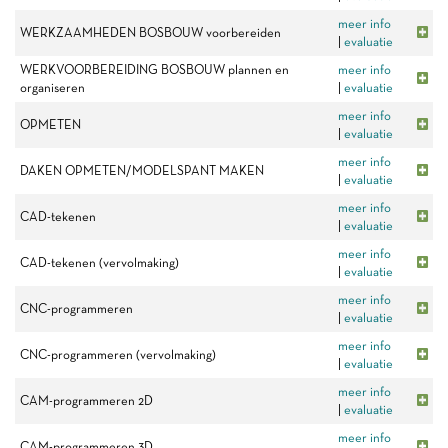
meer info
WERKZAAMHEDEN BOSBOUW voorbereiden
|
evaluatie
WERKVOORBEREIDING BOSBOUW plannen en
meer info
organiseren
|
evaluatie
meer info
OPMETEN
|
evaluatie
meer info
DAKEN OPMETEN/MODELSPANT MAKEN
|
evaluatie
meer info
CAD-tekenen
|
evaluatie
meer info
CAD-tekenen (vervolmaking)
|
evaluatie
meer info
CNC-programmeren
|
evaluatie
meer info
CNC-programmeren (vervolmaking)
|
evaluatie
meer info
CAM-programmeren 2D
|
evaluatie
meer info
CAM-programmeren 3D