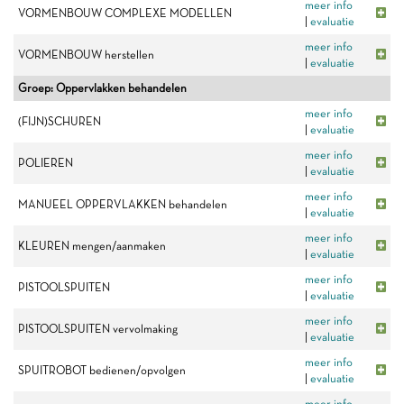
meer info
VORMENBOUW COMPLEXE MODELLEN
|
evaluatie
meer info
VORMENBOUW herstellen
|
evaluatie
Groep: Oppervlakken behandelen
meer info
(FIJN)SCHUREN
|
evaluatie
meer info
POLIEREN
|
evaluatie
meer info
MANUEEL OPPERVLAKKEN behandelen
|
evaluatie
meer info
KLEUREN mengen/aanmaken
|
evaluatie
meer info
PISTOOLSPUITEN
|
evaluatie
meer info
PISTOOLSPUITEN vervolmaking
|
evaluatie
meer info
SPUITROBOT bedienen/opvolgen
|
evaluatie
meer info