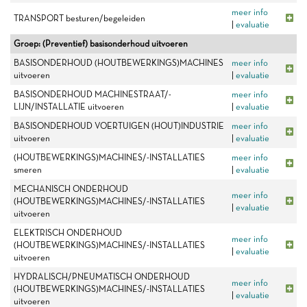
meer info
TRANSPORT besturen/begeleiden
|
evaluatie
Groep: (Preventief) basisonderhoud uitvoeren
BASISONDERHOUD (HOUTBEWERKINGS)MACHINES
meer info
uitvoeren
|
evaluatie
BASISONDERHOUD MACHINESTRAAT/-
meer info
LIJN/INSTALLATIE uitvoeren
|
evaluatie
BASISONDERHOUD VOERTUIGEN (HOUT)INDUSTRIE
meer info
uitvoeren
|
evaluatie
(HOUTBEWERKINGS)MACHINES/-INSTALLATIES
meer info
smeren
|
evaluatie
MECHANISCH ONDERHOUD
meer info
(HOUTBEWERKINGS)MACHINES/-INSTALLATIES
|
evaluatie
uitvoeren
ELEKTRISCH ONDERHOUD
meer info
(HOUTBEWERKINGS)MACHINES/-INSTALLATIES
|
evaluatie
uitvoeren
HYDRALISCH/PNEUMATISCH ONDERHOUD
meer info
(HOUTBEWERKINGS)MACHINES/-INSTALLATIES
|
evaluatie
uitvoeren