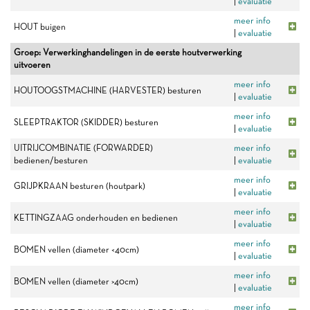
|
evaluatie
meer info
HOUT buigen
|
evaluatie
Groep: Verwerkinghandelingen in de eerste houtverwerking
uitvoeren
meer info
HOUTOOGSTMACHINE (HARVESTER) besturen
|
evaluatie
meer info
SLEEPTRAKTOR (SKIDDER) besturen
|
evaluatie
UITRIJCOMBINATIE (FORWARDER)
meer info
bedienen/besturen
|
evaluatie
meer info
GRIJPKRAAN besturen (houtpark)
|
evaluatie
meer info
KETTINGZAAG onderhouden en bedienen
|
evaluatie
meer info
BOMEN vellen (diameter <40cm)
|
evaluatie
meer info
BOMEN vellen (diameter >40cm)
|
evaluatie
meer info