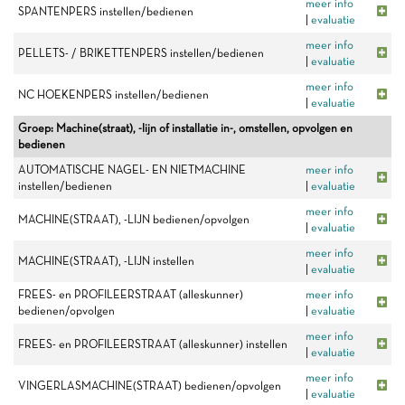
meer info
SPANTENPERS instellen/bedienen
|
evaluatie
meer info
PELLETS- / BRIKETTENPERS instellen/bedienen
|
evaluatie
meer info
NC HOEKENPERS instellen/bedienen
|
evaluatie
Groep: Machine(straat), -lijn of installatie in-, omstellen, opvolgen en
bedienen
AUTOMATISCHE NAGEL- EN NIETMACHINE
meer info
instellen/bedienen
|
evaluatie
meer info
MACHINE(STRAAT), -LIJN bedienen/opvolgen
|
evaluatie
meer info
MACHINE(STRAAT), -LIJN instellen
|
evaluatie
FREES- en PROFILEERSTRAAT (alleskunner)
meer info
bedienen/opvolgen
|
evaluatie
meer info
FREES- en PROFILEERSTRAAT (alleskunner) instellen
|
evaluatie
meer info
VINGERLASMACHINE(STRAAT) bedienen/opvolgen
|
evaluatie