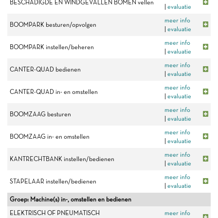
BESCHADIGDE EN WINDGEVALLEN BOMEN vellen
|
evaluatie
meer info
BOOMPARK besturen/opvolgen
|
evaluatie
meer info
BOOMPARK instellen/beheren
|
evaluatie
meer info
CANTER-QUAD bedienen
|
evaluatie
meer info
CANTER-QUAD in- en omstellen
|
evaluatie
meer info
BOOMZAAG besturen
|
evaluatie
meer info
BOOMZAAG in- en omstellen
|
evaluatie
meer info
KANTRECHTBANK instellen/bedienen
|
evaluatie
meer info
STAPELAAR instellen/bedienen
|
evaluatie
Groep: Machine(s) in-, omstellen en bedienen
ELEKTRISCH OF PNEUMATISCH
meer info