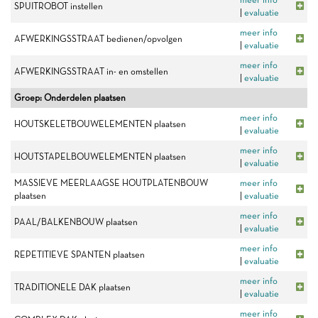
SPUITROBOT instellen
|
evaluatie
meer info
AFWERKINGSSTRAAT bedienen/opvolgen
|
evaluatie
meer info
AFWERKINGSSTRAAT in- en omstellen
|
evaluatie
Groep: Onderdelen plaatsen
meer info
HOUTSKELETBOUWELEMENTEN plaatsen
|
evaluatie
meer info
HOUTSTAPELBOUWELEMENTEN plaatsen
|
evaluatie
MASSIEVE MEERLAAGSE HOUTPLATENBOUW
meer info
plaatsen
|
evaluatie
meer info
PAAL/BALKENBOUW plaatsen
|
evaluatie
meer info
REPETITIEVE SPANTEN plaatsen
|
evaluatie
meer info
TRADITIONELE DAK plaatsen
|
evaluatie
meer info