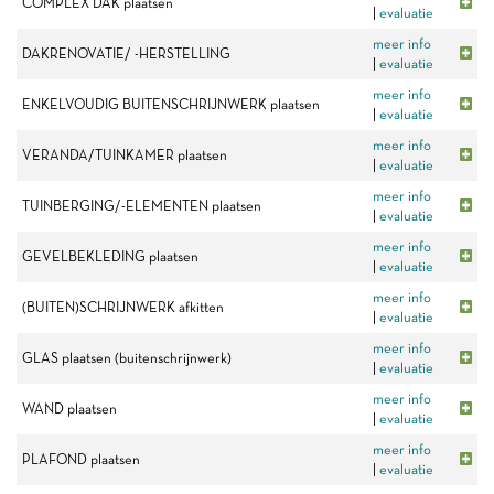
COMPLEX DAK plaatsen
|
evaluatie
meer info
DAKRENOVATIE/ -HERSTELLING
|
evaluatie
meer info
ENKELVOUDIG BUITENSCHRIJNWERK plaatsen
|
evaluatie
meer info
VERANDA/TUINKAMER plaatsen
|
evaluatie
meer info
TUINBERGING/-ELEMENTEN plaatsen
|
evaluatie
meer info
GEVELBEKLEDING plaatsen
|
evaluatie
meer info
(BUITEN)SCHRIJNWERK afkitten
|
evaluatie
meer info
GLAS plaatsen (buitenschrijnwerk)
|
evaluatie
meer info
WAND plaatsen
|
evaluatie
meer info
PLAFOND plaatsen
|
evaluatie