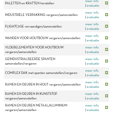
meer info
PALETTEN en KRATTEN herstellen
|
evaluatie
meer info
INDUSTRIËLE VERPAKKING vergaren/samenstellen
|
evaluatie
meer info
FLIGHTCASE vervaardigen/samenstellen
|
evaluatie
meer info
WANDEN VOOR HOUTBOUW vergaren/samenstellen
|
evaluatie
VLOERELEMENTEN VOOR HOUTBOUW
meer info
vergaren/samenstellen
|
evaluatie
GEÏNDUSTRIALISEERDE SPANTEN
meer info
samenstellen/vergaren
|
evaluatie
meer info
COMPLEX DAK met spanten samenstellen/vergaren
|
evaluatie
meer info
RAMEN EN DEUREN IN HOUT vergaren/samenstellen
|
evaluatie
RAMEN EN DEUREN IN KUNSTSTOF
meer info
vergaren/samenstellen
|
evaluatie
RAMEN EN DEUREN METAAL/ALUMINIUM
meer info
vergaren/samenstellen
|
evaluatie