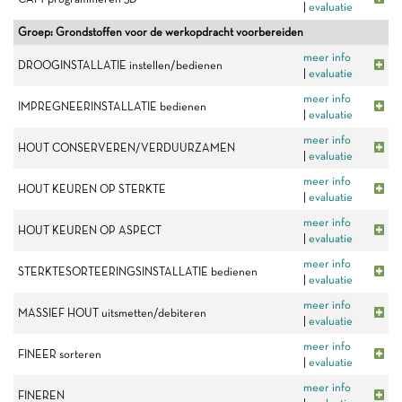
|
evaluatie
Groep: Grondstoffen voor de werkopdracht voorbereiden
meer info
DROOGINSTALLATIE instellen/bedienen
|
evaluatie
meer info
IMPREGNEERINSTALLATIE bedienen
|
evaluatie
meer info
HOUT CONSERVEREN/VERDUURZAMEN
|
evaluatie
meer info
HOUT KEUREN OP STERKTE
|
evaluatie
meer info
HOUT KEUREN OP ASPECT
|
evaluatie
meer info
STERKTESORTEERINGSINSTALLATIE bedienen
|
evaluatie
meer info
MASSIEF HOUT uitsmetten/debiteren
|
evaluatie
meer info
FINEER sorteren
|
evaluatie
meer info
FINEREN