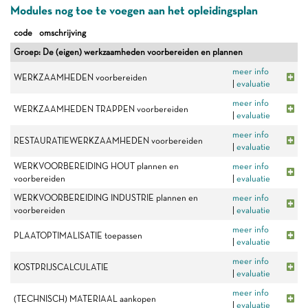
Modules nog toe te voegen aan het opleidingsplan
code
omschrijving
Groep: De (eigen) werkzaamheden voorbereiden en plannen
meer info
WERKZAAMHEDEN voorbereiden
|
evaluatie
meer info
WERKZAAMHEDEN TRAPPEN voorbereiden
|
evaluatie
meer info
RESTAURATIEWERKZAAMHEDEN voorbereiden
|
evaluatie
WERKVOORBEREIDING HOUT plannen en
meer info
voorbereiden
|
evaluatie
WERKVOORBEREIDING INDUSTRIE plannen en
meer info
voorbereiden
|
evaluatie
meer info
PLAATOPTIMALISATIE toepassen
|
evaluatie
meer info
KOSTPRIJSCALCULATIE
|
evaluatie
meer info
(TECHNISCH) MATERIAAL aankopen
|
evaluatie