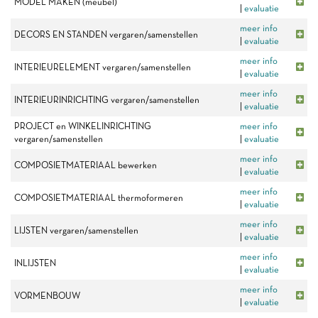
MODEL MAKEN (meubel)
|
evaluatie
meer info
DECORS EN STANDEN vergaren/samenstellen
|
evaluatie
meer info
INTERIEURELEMENT vergaren/samenstellen
|
evaluatie
meer info
INTERIEURINRICHTING vergaren/samenstellen
|
evaluatie
PROJECT en WINKELINRICHTING
meer info
vergaren/samenstellen
|
evaluatie
meer info
COMPOSIETMATERIAAL bewerken
|
evaluatie
meer info
COMPOSIETMATERIAAL thermoformeren
|
evaluatie
meer info
LIJSTEN vergaren/samenstellen
|
evaluatie
meer info
INLIJSTEN
|
evaluatie
meer info
VORMENBOUW
|
evaluatie