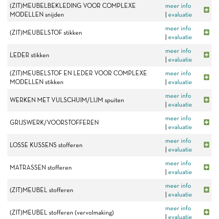
(ZIT)MEUBELBEKLEDING VOOR COMPLEXE
meer info
MODELLEN snijden
|
evaluatie
meer info
(ZIT)MEUBELSTOF stikken
|
evaluatie
meer info
LEDER stikken
|
evaluatie
(ZIT)MEUBELSTOF EN LEDER VOOR COMPLEXE
meer info
MODELLEN stikken
|
evaluatie
meer info
WERKEN MET VULSCHUIM/LIJM spuiten
|
evaluatie
meer info
GRIJSWERK/VOORSTOFFEREN
|
evaluatie
meer info
LOSSE KUSSENS stofferen
|
evaluatie
meer info
MATRASSEN stofferen
|
evaluatie
meer info
(ZIT)MEUBEL stofferen
|
evaluatie
meer info
(ZIT)MEUBEL stofferen (vervolmaking)
|
evaluatie