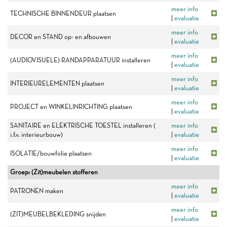
meer info
TECHNISCHE BINNENDEUR plaatsen
|
evaluatie
meer info
DECOR en STAND op- en afbouwen
|
evaluatie
meer info
(AUDIOVISUELE) RANDAPPARATUUR installeren
|
evaluatie
meer info
INTERIEURELEMENTEN plaatsen
|
evaluatie
meer info
PROJECT en WINKELINRICHTING plaatsen
|
evaluatie
SANITAIRE en ELEKTRISCHE TOESTEL installeren (
meer info
i.f.v. interieurbouw)
|
evaluatie
meer info
ISOLATIE/bouwfolie plaatsen
|
evaluatie
Groep: (Zit)meubelen stofferen
meer info
PATRONEN maken
|
evaluatie
meer info
(ZIT)MEUBELBEKLEDING snijden
|
evaluatie