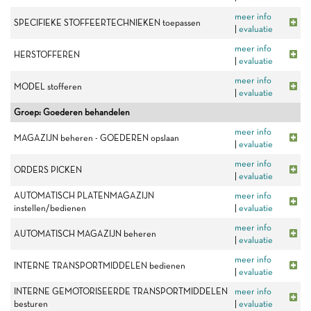
meer info
SPECIFIEKE STOFFEERTECHNIEKEN toepassen
|
evaluatie
meer info
HERSTOFFEREN
|
evaluatie
meer info
MODEL stofferen
|
evaluatie
Groep: Goederen behandelen
meer info
MAGAZIJN beheren - GOEDEREN opslaan
|
evaluatie
meer info
ORDERS PICKEN
|
evaluatie
AUTOMATISCH PLATENMAGAZIJN
meer info
instellen/bedienen
|
evaluatie
meer info
AUTOMATISCH MAGAZIJN beheren
|
evaluatie
meer info
INTERNE TRANSPORTMIDDELEN bedienen
|
evaluatie
INTERNE GEMOTORISEERDE TRANSPORTMIDDELEN
meer info
besturen
|
evaluatie