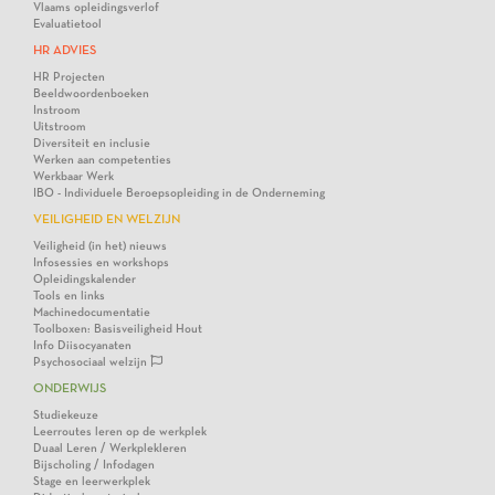
Vlaams opleidingsverlof
Evaluatietool
HR ADVIES
HR Projecten
Beeldwoordenboeken
Instroom
Uitstroom
Diversiteit en inclusie
Werken aan competenties
Werkbaar Werk
IBO - Individuele Beroepsopleiding in de Onderneming
VEILIGHEID EN WELZIJN
Veiligheid (in het) nieuws
Infosessies en workshops
Opleidingskalender
Tools en links
Machinedocumentatie
Toolboxen: Basisveiligheid Hout
Info Diisocyanaten
Psychosociaal welzijn
ONDERWIJS
Studiekeuze
Leerroutes leren op de werkplek
Duaal Leren / Werkplekleren
Bijscholing / Infodagen
Stage en leerwerkplek