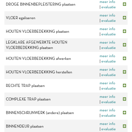
meer info
DROGE BINNENBEPLEISTERING plaatsen
|
evaluatie
meer info
VLOER egaliseren
|
evaluatie
meer info
HOUTEN VLOERBEDEKKING plaatsen
|
evaluatie
LEGKLARE AFGEWERKTE HOUTEN
meer info
VLOERBEDEKKING plaatsen
|
evaluatie
meer info
HOUTEN VLOERBEDEKKING afwerken
|
evaluatie
meer info
HOUTEN VLOERBEDEKKING herstellen
|
evaluatie
meer info
RECHTE TRAP plaatsen
|
evaluatie
meer info
COMPLEXE TRAP plaatsen
|
evaluatie
meer info
BINNENSCHRIJNWERK (andere) plaatsen
|
evaluatie
meer info
BINNENDEUR plaatsen
|
evaluatie