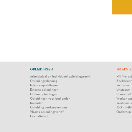
OPLEIDINGEN
HR ADVIE
Arbeidsdeal en individueel opleidingsrecht
HR Projec
Opleidingsplanning
Beeldwoor
Interne opleidingen
Instroom
Externe opleidingen
Uitstroom
Online opleidingen
Diversiteit
Opleidingen voor bedienden
Werken aa
Kalender
Werkbaar 
Opleiding werkzoekenden
IBO - Indi
Vlaams opleidingsverlof
Ondernem
Evaluatietool