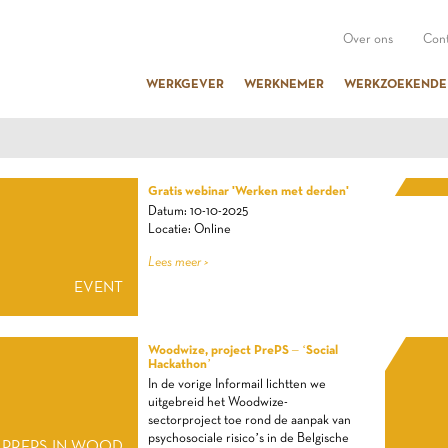
Over ons
Cont
WERKGEVER
WERKNEMER
WERKZOEKENDE
Gratis webinar 'Werken met derden'
VEI
Datum: 10-10-2025
Locatie: Online
Lees meer >
EVENT
Woodwize, project PrePS – ‘Social
Hackathon’
In de vorige Informail lichtten we
uitgebreid het Woodwize-
sectorproject toe rond de aanpak van
psychosociale risico’s in de Belgische
PREPS IN WOOD