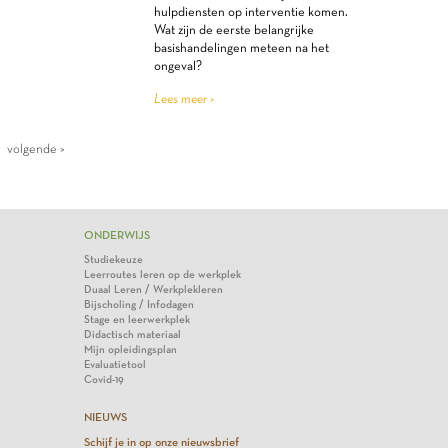
hulpdiensten op interventie komen.
Wat zijn de eerste belangrijke
basishandelingen meteen na het
ongeval?
Lees meer >
volgende >
ONDERWIJS
Studiekeuze
Leerroutes leren op de werkplek
Duaal Leren / Werkplekleren
Bijscholing / Infodagen
Stage en leerwerkplek
Didactisch materiaal
Mijn opleidingsplan
Evaluatietool
Covid-19
NIEUWS
Schijf je in op onze nieuwsbrief