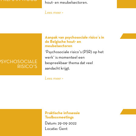
hout- en meubelsectoren.
Lees meer >
Aanpak van psychosociale risico’s in
de Belgische hout- en
SECTO
meubelsectoren
‘Psychosociale risico’s (PSR) op het
werk’ is momenteel een
PSYCHOSOCIALE
bespreekbaar thema dat veel
RISICO’S
aandacht krijgt.
Lees meer >
Praktische infosessie
Toolboxmeetings
Datum: 29-09-2022
Locatie: Gent