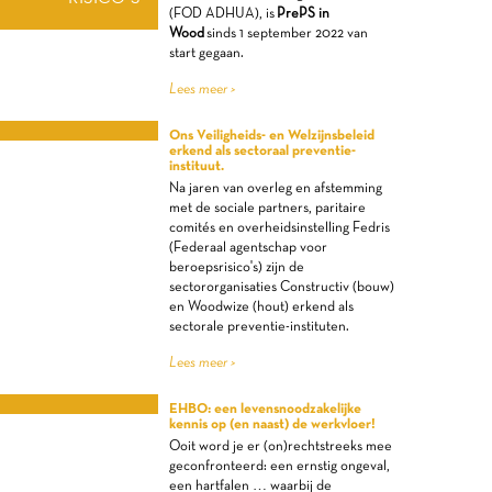
(FOD ADHUA), is
PrePS in
Wood
sinds 1 september 2022 van
start gegaan.
Lees meer >
Ons Veiligheids- en Welzijnsbeleid
RAAL PREVENTIE-
erkend als sectoraal preventie-
instituut.
INSTITUUT
Na jaren van overleg en afstemming
met de sociale partners, paritaire
comités en overheidsinstelling Fedris
(Federaal agentschap voor
beroepsrisico's) zijn de
sectororganisaties Constructiv (bouw)
en Woodwize (hout) erkend als
sectorale preventie-instituten.
Lees meer >
EHBO: een levensnoodzakelijke
EHBO
kennis op (en naast) de werkvloer!
Ooit word je er (on)rechtstreeks mee
geconfronteerd: een ernstig ongeval,
een hartfalen … waarbij de