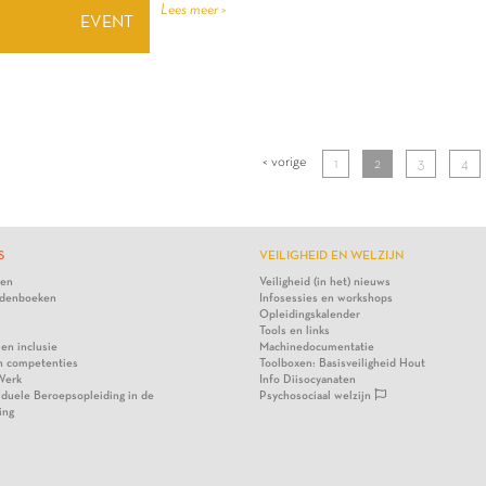
Lees meer >
EVENT
< vorige
1
2
3
4
S
VEILIGHEID EN WELZIJN
ten
Veiligheid (in het) nieuws
denboeken
Infosessies en workshops
Opleidingskalender
Tools en links
 en inclusie
Machinedocumentatie
n competenties
Toolboxen: Basisveiligheid Hout
Werk
Info Diisocyanaten
viduele Beroepsopleiding in de
Psychosociaal welzijn
ing