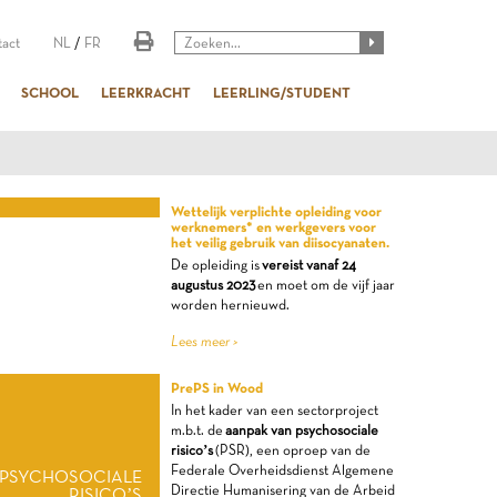
act
NL
/
FR
SCHOOL
LEERKRACHT
LEERLING/STUDENT
Wettelijk verplichte opleiding voor
LIG GEBRUIK VAN
werknemers* en werkgevers voor
het veilig gebruik van diisocyanaten.
DIISOCYANATEN
De opleiding is
vereist vanaf 24
augustus 2023
en moet om de vijf jaar
worden hernieuwd.
Lees meer >
PrePS in Wood
In het kader van een sectorproject
m.b.t. de
aanpak van psychosociale
risico’s
(PSR), een oproep van de
Federale Overheidsdienst Algemene
PSYCHOSOCIALE
Directie Humanisering van de Arbeid
RISICO’S