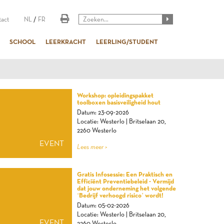
act
NL
/
FR
SCHOOL
LEERKRACHT
LEERLING/STUDENT
Workshop: opleidingspakket
toolboxen basisveiligheid hout
Datum: 23-09-2026
Locatie: Westerlo | Britselaan 20,
2260 Westerlo
EVENT
Lees meer >
Gratis Infosessie: Een Praktisch en
Efficiënt Preventiebeleid - Vermijd
dat jouw onderneming het volgende
‘Bedrijf verhoogd risico’ wordt!
Datum: 05-02-2026
Locatie: Westerlo | Britselaan 20,
EVENT
2260 Westerlo