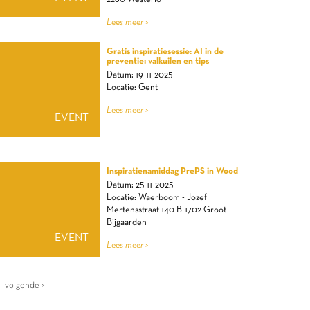
Lees meer >
Gratis inspiratiesessie: AI in de
preventie: valkuilen en tips
Datum: 19-11-2025
Locatie: Gent
Lees meer >
EVENT
Inspiratienamiddag PrePS in Wood
Datum: 25-11-2025
Locatie: Waerboom - Jozef
Mertensstraat 140 B-1702 Groot-
Bijgaarden
EVENT
Lees meer >
volgende >