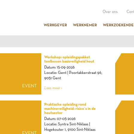
Over ons
Cont
WERKGEVER
WERKNEMER
WERKZOEKENDE
Workshop: opleidingspakket
toolboxen basisveiligheid hout
Datum: 15-09-2026
Locatie: Gent | Poortakkerstraat 96,
9051 Gent
EVENT
Lees meer >
Praktische opleiding rond
machineveiligheid: risico’s in de
houtsector
Datum: 07-05-2026
Locatie: Syntra Sint-Niklaas |
Hogekouter 1, 9100 Sint-Niklaas
EVENT