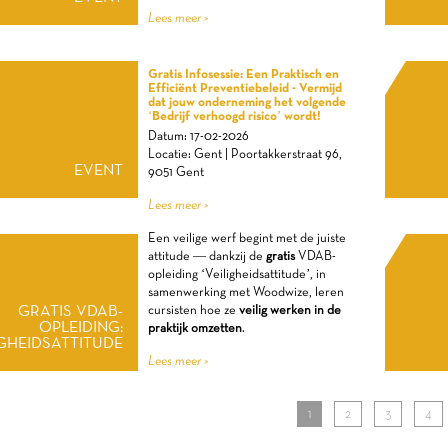
Lees meer >
Gratis Infosessie: Een Praktisch en
Efficiënt Preventiebeleid - Vermijd
dat jouw onderneming het volgende
‘Bedrijf verhoogd risico’ wordt!
Datum: 17-02-2026
Locatie: Gent | Poortakkerstraat 96,
EVENT
9051 Gent
Lees meer >
Een veilige werf begint met de juiste
attitude — dankzij de
gratis
VDAB-
opleiding ‘Veiligheidsattitude’, in
samenwerking met Woodwize, leren
GRATIS VDAB-
cursisten hoe ze
veilig werken in de
OPLEIDING:
praktijk omzetten
.
IGHEIDSATTITUDE
Lees meer >
1
2
3
4