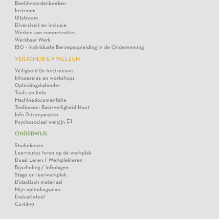
Beeldwoordenboeken
Instroom
Uitstroom
Diversiteit en inclusie
Werken aan competenties
Werkbaar Werk
IBO - Individuele Beroepsopleiding in de Onderneming
VEILIGHEID EN WELZIJN
Veiligheid (in het) nieuws
Infosessies en workshops
Opleidingskalender
Tools en links
Machinedocumentatie
Toolboxen: Basisveiligheid Hout
Info Diisocyanaten
Psychosociaal welzijn
ONDERWIJS
Studiekeuze
Leerroutes leren op de werkplek
Duaal Leren / Werkplekleren
Bijscholing / Infodagen
Stage en leerwerkplek
Didactisch materiaal
Mijn opleidingsplan
Evaluatietool
Covid-19