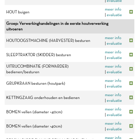
|
evaluatie
meer info
HOUT buigen
|
evaluatie
Groep: Verwerkinghandelingen in de eerste houtverwerking
uitvoeren
meer info
HOUTOOGSTMACHINE (HARVESTER) besturen
|
evaluatie
meer info
SLEEPTRAKTOR (SKIDDER) besturen
|
evaluatie
UITRIJCOMBINATIE (FORWARDER)
meer info
bedienen/besturen
|
evaluatie
meer info
GRIJPKRAAN besturen (houtpark)
|
evaluatie
meer info
KETTINGZAAG onderhouden en bedienen
|
evaluatie
meer info
BOMEN vellen (diameter <40cm)
|
evaluatie
meer info
BOMEN vellen (diameter >40cm)
|
evaluatie
meer info