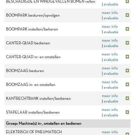
BESCHADIGDE EN WINDGEVALLEN BOMEN vellen
|
evaluatie
meer info
BOOMPARK besturen/opvolgen
|
evaluatie
meer info
BOOMPARK instellen/beheren
|
evaluatie
meer info
CANTER-QUAD bedienen
|
evaluatie
meer info
CANTER-QUAD in- en omstellen
|
evaluatie
meer info
BOOMZAAG besturen
|
evaluatie
meer info
BOOMZAAG in- en omstellen
|
evaluatie
meer info
KANTRECHTBANK instellen/bedienen
|
evaluatie
meer info
STAPELAAR instellen/bedienen
|
evaluatie
Groep: Machine(s) in-, omstellen en bedienen
ELEKTRISCH OF PNEUMATISCH
meer info