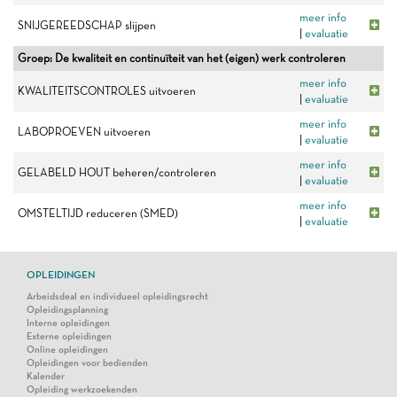
meer info
SNIJGEREEDSCHAP slijpen
|
evaluatie
Groep: De kwaliteit en continuïteit van het (eigen) werk controleren
meer info
KWALITEITSCONTROLES uitvoeren
|
evaluatie
meer info
LABOPROEVEN uitvoeren
|
evaluatie
meer info
GELABELD HOUT beheren/controleren
|
evaluatie
meer info
OMSTELTIJD reduceren (SMED)
|
evaluatie
OPLEIDINGEN
Arbeidsdeal en individueel opleidingsrecht
Opleidingsplanning
Interne opleidingen
Externe opleidingen
Online opleidingen
Opleidingen voor bedienden
Kalender
Opleiding werkzoekenden