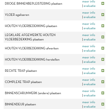
meer info
DROGE BINNENBEPLEISTERING plaatsen
|
evaluatie
meer info
VLOER egaliseren
|
evaluatie
meer info
HOUTEN VLOERBEDEKKING plaatsen
|
evaluatie
LEGKLARE AFGEWERKTE HOUTEN
meer info
VLOERBEDEKKING plaatsen
|
evaluatie
meer info
HOUTEN VLOERBEDEKKING afwerken
|
evaluatie
meer info
HOUTEN VLOERBEDEKKING herstellen
|
evaluatie
meer info
RECHTE TRAP plaatsen
|
evaluatie
meer info
COMPLEXE TRAP plaatsen
|
evaluatie
meer info
BINNENSCHRIJNWERK (andere) plaatsen
|
evaluatie
meer info
BINNENDEUR plaatsen
|
evaluatie