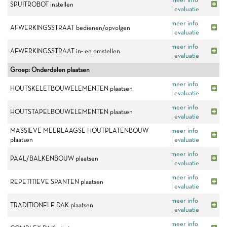
SPUITROBOT instellen
|
evaluatie
meer info
AFWERKINGSSTRAAT bedienen/opvolgen
|
evaluatie
meer info
AFWERKINGSSTRAAT in- en omstellen
|
evaluatie
Groep: Onderdelen plaatsen
meer info
HOUTSKELETBOUWELEMENTEN plaatsen
|
evaluatie
meer info
HOUTSTAPELBOUWELEMENTEN plaatsen
|
evaluatie
MASSIEVE MEERLAAGSE HOUTPLATENBOUW
meer info
plaatsen
|
evaluatie
meer info
PAAL/BALKENBOUW plaatsen
|
evaluatie
meer info
REPETITIEVE SPANTEN plaatsen
|
evaluatie
meer info
TRADITIONELE DAK plaatsen
|
evaluatie
meer info