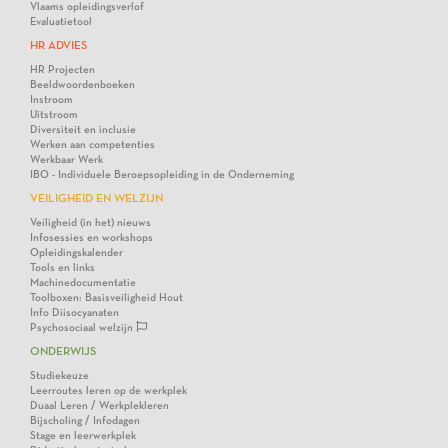
Vlaams opleidingsverlof
Evaluatietool
HR ADVIES
HR Projecten
Beeldwoordenboeken
Instroom
Uitstroom
Diversiteit en inclusie
Werken aan competenties
Werkbaar Werk
IBO - Individuele Beroepsopleiding in de Onderneming
VEILIGHEID EN WELZIJN
Veiligheid (in het) nieuws
Infosessies en workshops
Opleidingskalender
Tools en links
Machinedocumentatie
Toolboxen: Basisveiligheid Hout
Info Diisocyanaten
Psychosociaal welzijn
ONDERWIJS
Studiekeuze
Leerroutes leren op de werkplek
Duaal Leren / Werkplekleren
Bijscholing / Infodagen
Stage en leerwerkplek