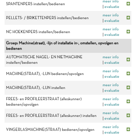
meer info
SPANTENPERS instellen/bedienen
|
evaluatie
meer info
PELLETS- / BRIKETTENPERS instellen/bedienen
|
evaluatie
meer info
NC HOEKENPERS instellen/bedienen
|
evaluatie
Groep: Machine(straat), -lijn of installatie in-, omstellen, opvolgen en
bedienen
AUTOMATISCHE NAGEL- EN NIETMACHINE
meer info
instellen/bedienen
|
evaluatie
meer info
MACHINE(STRAAT), -LIJN bedienen/opvolgen
|
evaluatie
meer info
MACHINE(STRAAT), -LIJN instellen
|
evaluatie
FREES- en PROFILEERSTRAAT (alleskunner)
meer info
bedienen/opvolgen
|
evaluatie
meer info
FREES- en PROFILEERSTRAAT (alleskunner) instellen
|
evaluatie
meer info
VINGERLASMACHINE(STRAAT) bedienen/opvolgen
|
evaluatie