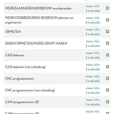
meer info
WERKZAAMHEDEN BOSBOUW voorbereiden
|
evaluatie
WERKVOORBEREIDING BOSBOUW plannen en
meer info
organiseren
|
evaluatie
meer info
OPMETEN
|
evaluatie
meer info
DAKEN OPMETEN/MODELSPANT MAKEN
|
evaluatie
meer info
CAD-tekenen
|
evaluatie
meer info
CAD-tekenen (vervolmaking)
|
evaluatie
meer info
CNC-programmeren
|
evaluatie
meer info
CNC-programmeren (vervolmaking)
|
evaluatie
meer info
CAM-programmeren 2D
|
evaluatie
meer info
CAM-programmeren 3D