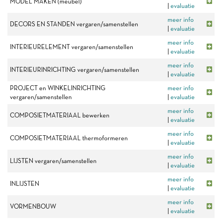
MODEL MAKEN (meubel)
|
evaluatie
meer info
DECORS EN STANDEN vergaren/samenstellen
|
evaluatie
meer info
INTERIEURELEMENT vergaren/samenstellen
|
evaluatie
meer info
INTERIEURINRICHTING vergaren/samenstellen
|
evaluatie
PROJECT en WINKELINRICHTING
meer info
vergaren/samenstellen
|
evaluatie
meer info
COMPOSIETMATERIAAL bewerken
|
evaluatie
meer info
COMPOSIETMATERIAAL thermoformeren
|
evaluatie
meer info
LIJSTEN vergaren/samenstellen
|
evaluatie
meer info
INLIJSTEN
|
evaluatie
meer info
VORMENBOUW
|
evaluatie