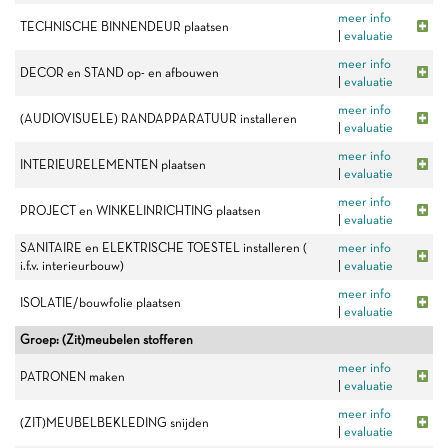
meer info
TECHNISCHE BINNENDEUR plaatsen
|
evaluatie
meer info
DECOR en STAND op- en afbouwen
|
evaluatie
meer info
(AUDIOVISUELE) RANDAPPARATUUR installeren
|
evaluatie
meer info
INTERIEURELEMENTEN plaatsen
|
evaluatie
meer info
PROJECT en WINKELINRICHTING plaatsen
|
evaluatie
SANITAIRE en ELEKTRISCHE TOESTEL installeren (
meer info
i.f.v. interieurbouw)
|
evaluatie
meer info
ISOLATIE/bouwfolie plaatsen
|
evaluatie
Groep: (Zit)meubelen stofferen
meer info
PATRONEN maken
|
evaluatie
meer info
(ZIT)MEUBELBEKLEDING snijden
|
evaluatie