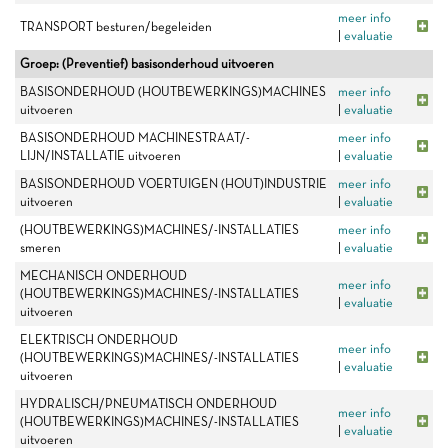
meer info
TRANSPORT besturen/begeleiden
|
evaluatie
Groep: (Preventief) basisonderhoud uitvoeren
BASISONDERHOUD (HOUTBEWERKINGS)MACHINES
meer info
uitvoeren
|
evaluatie
BASISONDERHOUD MACHINESTRAAT/-
meer info
LIJN/INSTALLATIE uitvoeren
|
evaluatie
BASISONDERHOUD VOERTUIGEN (HOUT)INDUSTRIE
meer info
uitvoeren
|
evaluatie
(HOUTBEWERKINGS)MACHINES/-INSTALLATIES
meer info
smeren
|
evaluatie
MECHANISCH ONDERHOUD
meer info
(HOUTBEWERKINGS)MACHINES/-INSTALLATIES
|
evaluatie
uitvoeren
ELEKTRISCH ONDERHOUD
meer info
(HOUTBEWERKINGS)MACHINES/-INSTALLATIES
|
evaluatie
uitvoeren
HYDRALISCH/PNEUMATISCH ONDERHOUD
meer info
(HOUTBEWERKINGS)MACHINES/-INSTALLATIES
|
evaluatie
uitvoeren