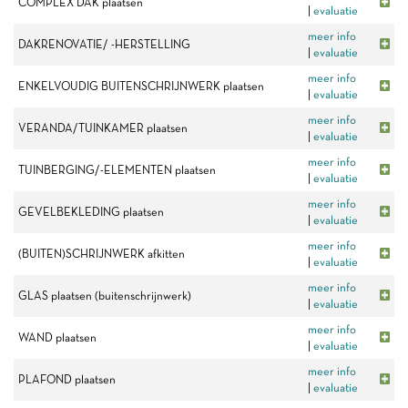
COMPLEX DAK plaatsen
|
evaluatie
meer info
DAKRENOVATIE/ -HERSTELLING
|
evaluatie
meer info
ENKELVOUDIG BUITENSCHRIJNWERK plaatsen
|
evaluatie
meer info
VERANDA/TUINKAMER plaatsen
|
evaluatie
meer info
TUINBERGING/-ELEMENTEN plaatsen
|
evaluatie
meer info
GEVELBEKLEDING plaatsen
|
evaluatie
meer info
(BUITEN)SCHRIJNWERK afkitten
|
evaluatie
meer info
GLAS plaatsen (buitenschrijnwerk)
|
evaluatie
meer info
WAND plaatsen
|
evaluatie
meer info
PLAFOND plaatsen
|
evaluatie