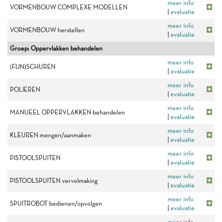
meer info
VORMENBOUW COMPLEXE MODELLEN
|
evaluatie
meer info
VORMENBOUW herstellen
|
evaluatie
Groep: Oppervlakken behandelen
meer info
(FIJN)SCHUREN
|
evaluatie
meer info
POLIEREN
|
evaluatie
meer info
MANUEEL OPPERVLAKKEN behandelen
|
evaluatie
meer info
KLEUREN mengen/aanmaken
|
evaluatie
meer info
PISTOOLSPUITEN
|
evaluatie
meer info
PISTOOLSPUITEN vervolmaking
|
evaluatie
meer info
SPUITROBOT bedienen/opvolgen
|
evaluatie
meer info