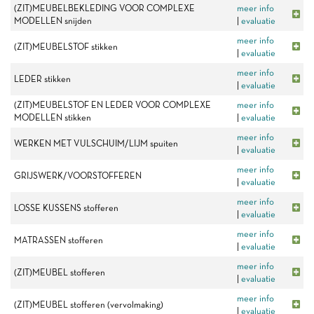
(ZIT)MEUBELBEKLEDING VOOR COMPLEXE
meer info
MODELLEN snijden
|
evaluatie
meer info
(ZIT)MEUBELSTOF stikken
|
evaluatie
meer info
LEDER stikken
|
evaluatie
(ZIT)MEUBELSTOF EN LEDER VOOR COMPLEXE
meer info
MODELLEN stikken
|
evaluatie
meer info
WERKEN MET VULSCHUIM/LIJM spuiten
|
evaluatie
meer info
GRIJSWERK/VOORSTOFFEREN
|
evaluatie
meer info
LOSSE KUSSENS stofferen
|
evaluatie
meer info
MATRASSEN stofferen
|
evaluatie
meer info
(ZIT)MEUBEL stofferen
|
evaluatie
meer info
(ZIT)MEUBEL stofferen (vervolmaking)
|
evaluatie