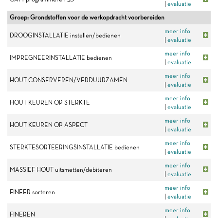
|
evaluatie
Groep: Grondstoffen voor de werkopdracht voorbereiden
meer info
DROOGINSTALLATIE instellen/bedienen
|
evaluatie
meer info
IMPREGNEERINSTALLATIE bedienen
|
evaluatie
meer info
HOUT CONSERVEREN/VERDUURZAMEN
|
evaluatie
meer info
HOUT KEUREN OP STERKTE
|
evaluatie
meer info
HOUT KEUREN OP ASPECT
|
evaluatie
meer info
STERKTESORTEERINGSINSTALLATIE bedienen
|
evaluatie
meer info
MASSIEF HOUT uitsmetten/debiteren
|
evaluatie
meer info
FINEER sorteren
|
evaluatie
meer info
FINEREN