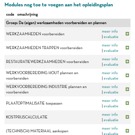
Modules nog toe te voegen aan het opleidingsplan
code
omschrijving
Groep: De (eigen) werkzaamheden voorbereiden en plannen
meer info
WERKZAAMHEDEN voorbereiden
|
evaluatie
meer info
WERKZAAMHEDEN TRAPPEN voorbereiden
|
evaluatie
meer info
RESTAURATIEWERKZAAMHEDEN voorbereiden
|
evaluatie
WERKVOORBEREIDING HOUT plannen en
meer info
voorbereiden
|
evaluatie
WERKVOORBEREIDING INDUSTRIE plannen en
meer info
voorbereiden
|
evaluatie
meer info
PLAATOPTIMALISATIE toepassen
|
evaluatie
meer info
KOSTPRIJSCALCULATIE
|
evaluatie
meer info
(TECHNISCH) MATERIAAL aankopen
|
evaluatie