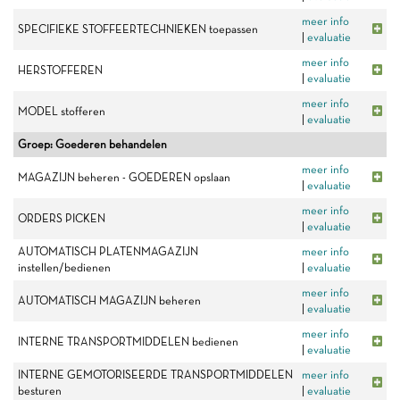
meer info
SPECIFIEKE STOFFEERTECHNIEKEN toepassen
|
evaluatie
meer info
HERSTOFFEREN
|
evaluatie
meer info
MODEL stofferen
|
evaluatie
Groep: Goederen behandelen
meer info
MAGAZIJN beheren - GOEDEREN opslaan
|
evaluatie
meer info
ORDERS PICKEN
|
evaluatie
AUTOMATISCH PLATENMAGAZIJN
meer info
instellen/bedienen
|
evaluatie
meer info
AUTOMATISCH MAGAZIJN beheren
|
evaluatie
meer info
INTERNE TRANSPORTMIDDELEN bedienen
|
evaluatie
INTERNE GEMOTORISEERDE TRANSPORTMIDDELEN
meer info
besturen
|
evaluatie