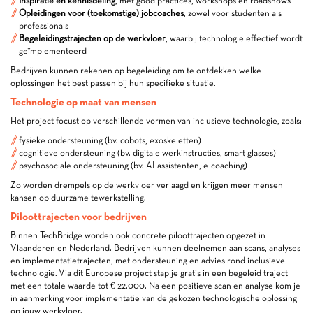
Inspiratie en kennisdeling
, met good practices, workshops en roadshows
Opleidingen voor (toekomstige) jobcoaches
, zowel voor studenten als
professionals
Begeleidingstrajecten op de werkvloer
, waarbij technologie effectief wordt
geïmplementeerd
Bedrijven kunnen rekenen op begeleiding om te ontdekken welke
oplossingen het best passen bij hun specifieke situatie.
Technologie op maat van mensen
Het project focust op verschillende vormen van inclusieve technologie, zoals:
fysieke ondersteuning (bv. cobots, exoskeletten)
cognitieve ondersteuning (bv. digitale werkinstructies, smart glasses)
psychosociale ondersteuning (bv. AI-assistenten, e-coaching)
Zo worden drempels op de werkvloer verlaagd en krijgen meer mensen
kansen op duurzame tewerkstelling.
Piloottrajecten voor bedrijven
Binnen TechBridge worden ook concrete piloottrajecten opgezet in
Vlaanderen en Nederland. Bedrijven kunnen deelnemen aan scans, analyses
en implementatietrajecten, met ondersteuning en advies rond inclusieve
technologie. Via dit Europese project stap je gratis in een begeleid traject
met een totale waarde tot € 22.000. Na een positieve scan en analyse kom je
in aanmerking voor implementatie van de gekozen technologische oplossing
op jouw werkvloer.