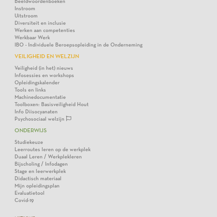
Beeldwoordenboeken
Instroom
Uitstroom
Diversiteit en inclusie
Werken aan competenties
Werkbaar Werk
IBO - Individuele Beroepsopleiding in de Onderneming
VEILIGHEID EN WELZIJN
Veiligheid (in het) nieuws
Infosessies en workshops
Opleidingskalender
Tools en links
Machinedocumentatie
Toolboxen: Basisveiligheid Hout
Info Diisocyanaten
Psychosociaal welzijn
ONDERWIJS
Studiekeuze
Leerroutes leren op de werkplek
Duaal Leren / Werkplekleren
Bijscholing / Infodagen
Stage en leerwerkplek
Didactisch materiaal
Mijn opleidingsplan
Evaluatietool
Covid-19