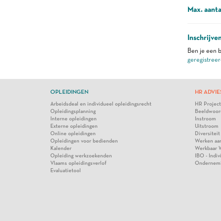
Max. aanta
Inschrijve
Ben je een b
geregistreer
OPLEIDINGEN
HR ADVIE
Arbeidsdeal en individueel opleidingsrecht
HR Projec
Opleidingsplanning
Beeldwoor
Interne opleidingen
Instroom
Externe opleidingen
Uitstroom
Online opleidingen
Diversiteit
Opleidingen voor bedienden
Werken aa
Kalender
Werkbaar 
Opleiding werkzoekenden
IBO - Indi
Vlaams opleidingsverlof
Ondernem
Evaluatietool