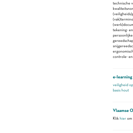
technische 
kwaliteitsno
(veiligheid
(vak)termino
(werk)docu
tekening- en
persoonlijk
gereedscha
snijgereeds
ergonomische
controle- e
e-learning
veiligheid o
basis hout
Vlaamse O
Klik
hier
om m