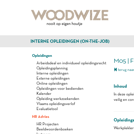
INTERNE OPLEIDINGEN (ON-THE-JOB)
Opleidingen
M05 | 
Arbeidsdeal en individueel opleidingsrecht
Opleidingsplanning
terug naar
Interne opleidingen
Externe opleidingen
Online opleidingen
Inhoud
Opleidingen voor bedienden
Kalender
In deze ople
Opleiding werkzoekenden
veilig en co
Vlaams opleidingsverlof
Evaluatietool
HR Advies
Opleiding
HR Projecten
Werkplekle
Beeldwoordenboeken