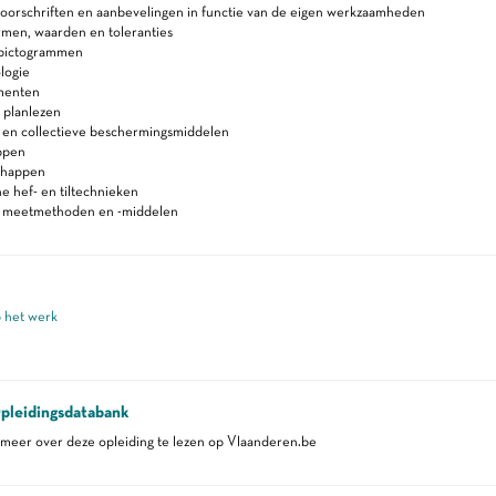
voorschriften en aanbevelingen in functie van de eigen werkzaamheden
rmen, waarden en toleranties
s)pictogrammen
logie
menten
 planlezen
e en collectieve beschermingsmiddelen
ppen
chappen
 hef- en tiltechnieken
n meetmethoden en -middelen
p het werk
pleidingsdatabank
eer over deze opleiding te lezen op Vlaanderen.be