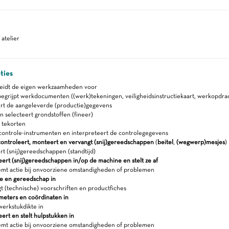
atelier
ties
reidt de eigen werkzaamheden voor
egrijpt werkdocumenten ((werk)tekeningen, veiligheidsinstructiekaart, werkopdra
rt de aangeleverde (productie)gegevens
 selecteert grondstoffen (fineer)
 tekorten
controle-instrumenten en interpreteert de controlegegevens
controleert, monteert en vervangt (snij)gereedschappen
(
beitel
,
(wegwerp)mesjes
)
t (snij)gereedschappen (standtijd)
ert (snij)gereedschappen in/op de machine en stelt ze af
t actie bij onvoorziene omstandigheden of problemen
ne en gereedschap in
 (technische) voorschriften en productfiches
ameters en coördinaten in
erkstukdikte in
ert en stelt hulpstukken in
t actie bij onvoorziene omstandigheden of problemen