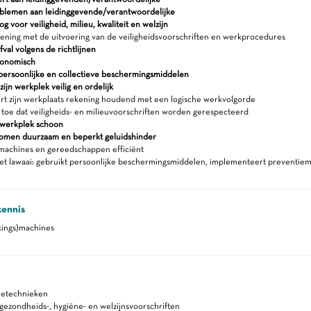
blemen aan leidinggevende/verantwoordelijke
 voor veiligheid, milieu, kwaliteit en welzijn
ning met de uitvoering van de veiligheidsvoorschriften en werkprocedures
fval volgens de richtlijnen
gonomisch
persoonlijke en collectieve beschermingsmiddelen
ijn werkplek veilig en ordelijk
rt zijn werkplaats rekening houdend met een logische werkvolgorde
 toe dat veiligheids- en milieuvoorschriften worden gerespecteerd
werkplek schoon
romen duurzaam en beperkt geluidshinder
machines en gereedschappen efficiënt
et lawaai: gebruikt persoonlijke beschermingsmiddelen, implementeert preventie
kennis
ings)machines
etechnieken
, gezondheids-, hygiëne- en welzijnsvoorschriften