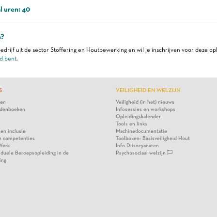
l uren: 40
n?
edrijf uit de sector Stoffering en Houtbewerking en wil je inschrijven voor deze op
d bent
.
S
VEILIGHEID EN WELZIJN
ten
Veiligheid (in het) nieuws
denboeken
Infosessies en workshops
Opleidingskalender
Tools en links
 en inclusie
Machinedocumentatie
n competenties
Toolboxen: Basisveiligheid Hout
Werk
Info Diisocyanaten
viduele Beroepsopleiding in de
Psychosociaal welzijn
ing