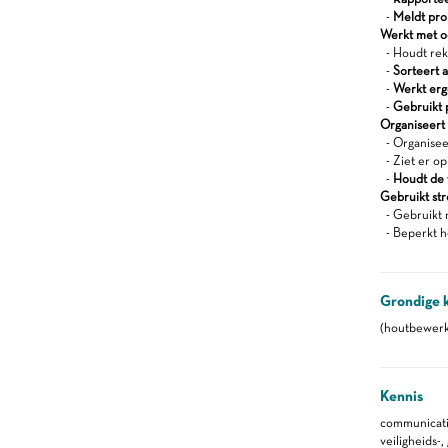
-
Meldt pro
Werkt met oog
- Houdt reke
-
Sorteert a
-
Werkt er
-
Gebruikt 
Organiseert z
- Organisee
- Ziet er op
-
Houdt de 
Gebruikt st
- Gebruikt 
- Beperkt h
Grondige 
(houtbewerk
Kennis
communicati
veiligheids-