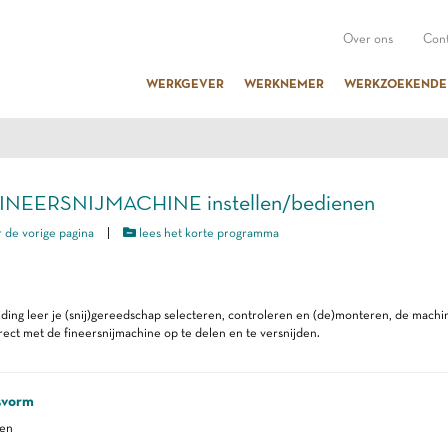
Over ons
Cont
WERKGEVER
WERKNEMER
WERKZOEKENDE
FINEERSNIJMACHINE instellen/bedienen
 de vorige pagina
|
lees het korte programma
iding leer je (snij)gereedschap selecteren, controleren en (de)monteren, de mach
rrect met de fineersnijmachine op te delen en te versnijden.
svorm
ren