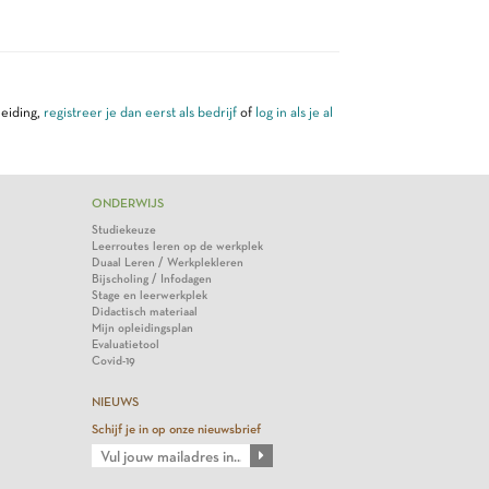
leiding,
registreer je dan eerst als bedrijf
of
log in als je al
ONDERWIJS
Studiekeuze
Leerroutes leren op de werkplek
Duaal Leren / Werkplekleren
Bijscholing / Infodagen
Stage en leerwerkplek
Didactisch materiaal
Mijn opleidingsplan
Evaluatietool
Covid-19
NIEUWS
Schijf je in op onze nieuwsbrief