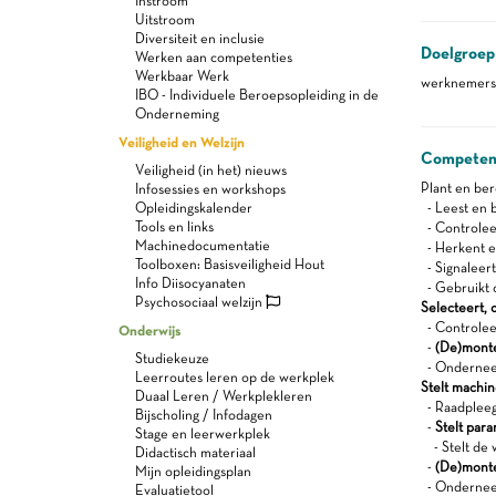
Instroom
Uitstroom
Diversiteit en inclusie
Doelgroep
Werken aan competenties
Werkbaar Werk
werknemers 
IBO - Individuele Beroepsopleiding in de
Onderneming
Veiligheid en Welzijn
Competen
Veiligheid (in het) nieuws
Plant en be
Infosessies en workshops
Opleidingskalender
- Leest en b
Tools en links
- Controlee
Machinedocumentatie
- Herkent en
Toolboxen: Basisveiligheid Hout
- Signaleert
Info Diisocyanaten
- Gebruikt 
Psychosociaal welzijn
Selecteert, 
- Controleer
Onderwijs
-
(De)monte
Studiekeuze
- Onderneem
Leerroutes leren op de werkplek
Stelt machi
Duaal Leren / Werkplekleren
- Raadpleegt
Bijscholing / Infodagen
-
Stelt par
Stage en leerwerkplek
- Stelt de w
Didactisch materiaal
-
(De)monte
Mijn opleidingsplan
- Onderneem
Evaluatietool