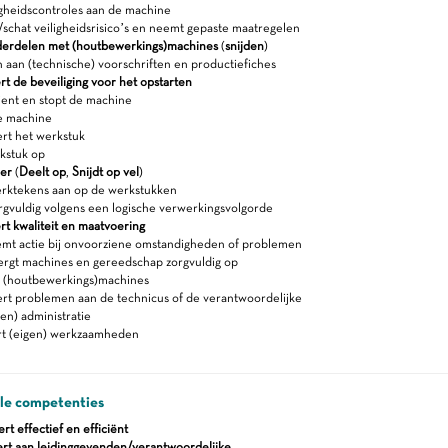
gheidscontroles aan de machine
schat veiligheidsrisico’s en neemt gepaste maatregelen
erdelen met (houtbewerkings)machines
(
snijden
)
 aan (technische) voorschriften en productiefiches
t de beveiliging voor het opstarten
ient en stopt de machine
e machine
rt het werkstuk
kstuk op
eer
(
Deelt op
,
Snijdt op vel
)
rktekens aan op de werkstukken
rgvuldig volgens een logische verwerkingsvolgorde
rt kwaliteit en maatvoering
t actie bij onvoorziene omstandigheden of problemen
ergt machines en gereedschap zorgvuldig op
e (houtbewerkings)machines
rt problemen aan de technicus of de verantwoordelijke
en) administratie
rt (eigen) werkzaamheden
ale competenties
 effectief en efficiënt
rt aan leidinggevenden/verantwoordelijke