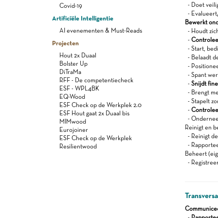
- Doet veili
Covid-19
- Evalueert/
Artificiële Intelligentie
Bewerkt ond
AI evenementen & Must-Reads
- Houdt zich
-
Controleer
Projecten
- Start, bed
Hout 2x Duaal
- Belaadt d
Bolster Up
- Positionee
DiTraMa
- Spant wer
RFF - De competentiecheck
-
Snijdt fin
ESF - WPL4BK
- Brengt me
EQ-Wood
- Stapelt zo
ESF Check op de Werkplek 2.0
-
Controlee
ESF Hout gaat 2x Duaal bis
- Onderneem
MIMwood
Reinigt en b
Eurojoiner
- Reinigt d
ESF Check op de Werkplek
- Rapportee
Resilientwood
Beheert (eig
- Registree
Transvers
Communiceert
-
Rapportee