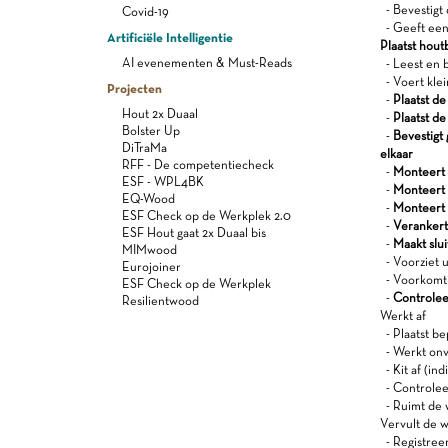
- Bevestigt 
Covid-19
- Geeft eend
Artificiële Intelligentie
Plaatst hou
AI evenementen & Must-Reads
- Leest en b
- Voert klei
Projecten
-
Plaatst de
Hout 2x Duaal
-
Plaatst d
Bolster Up
-
Bevestigt
DiTraMa
elkaar
RFF - De competentiecheck
-
Monteert
ESF - WPL4BK
-
Monteert 
EQ-Wood
-
Monteert 
ESF Check op de Werkplek 2.0
-
Verankert
ESF Hout gaat 2x Duaal bis
-
Maakt slu
MIMwood
- Voorziet u
Eurojoiner
- Voorkomt 
ESF Check op de Werkplek
-
Controlee
Resilientwood
Werkt af
- Plaatst be
- Werkt onv
- Kit af (ind
- Controleer
- Ruimt de 
Vervult de w
- Registree