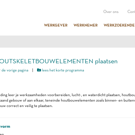
Over ons
Cont
WERKGEVER
WERKNEMER
WERKZOEKENDE
 HOUTSKELETBOUWELEMENTEN plaatsen
 de vorige pagina
|
lees het korte programma
iding leer je werkzaamheden voorbereiden, lucht-, en waterdicht plaatsen, houtb
taand gebouw of aan elkaar, teneinde houtbouwelementen zoals binnen- en buiten
uw correct en veilig te plaatsen.
svorm
ren