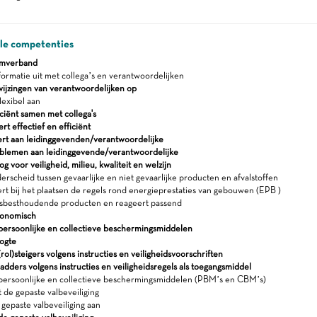
ale competenties
amverband
formatie uit met collega’s en verantwoordelijken
wijzingen van verantwoordelijken op
lexibel aan
ciënt samen met collega's
 effectief en efficiënt
rt aan leidinggevenden/verantwoordelijke
blemen aan leidinggevende/verantwoordelijke
 voor veiligheid, milieu, kwaliteit en welzijn
rscheid tussen gevaarlijke en niet gevaarlijke producten en afvalstoffen
t bij het plaatsen de regels rond energieprestaties van gebouwen (EPB )
sbesthoudende producten en reageert passend
gonomisch
persoonlijke en collectieve beschermingsmiddelen
ogte
rol)steigers volgens instructies en veiligheidsvoorschriften
adders volgens instructies en veiligheidsregels als toegangsmiddel
persoonlijke en collectieve beschermingsmiddelen (PBM’s en CBM’s)
 de gepaste valbeveiliging
gepaste valbeveiliging aan