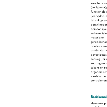
kwaliteitsno
(veiligheid
functionele
(werk)docu
tekening- en
bouwknope
persoonlijk
valbeveiligin
materialen
gereedscha
houtsoorten
plaatmateria
bevestiging
aanslag-, hi
keuringsvoor
tekens en se
ergonomische
elektrisch 
controle- e
Basiskenni
algemene pr