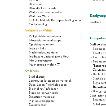
Instroom
Uitstroom
Diversiteit en inclusie
Werken aan competenties
Doelgroep
Werkbaar Werk
IBO - Individuele Beroepsopleiding in de
plaatsers
Onderneming
Veiligheid en Welzijn
Veiligheid (in het) nieuws
Competen
Infosessies en workshops
Opleidingskalender
Stelt de sit
Tools en links
- Neemt ken
Machinedocumentatie
- Leest en b
Toolboxen: Basisveiligheid Hout
- Controlee
Info Diisocyanaten
- Neemt de 
Psychosociaal welzijn
-
Traceert 
-
Zet de bo
Onderwijs
- Bedient tr
Studiekeuze
- Slaat de o
Leerroutes leren op de werkplek
- Signaleer
Duaal Leren / Werkplekleren
-
Bepaalt e
Bijscholing / Infodagen
- Brengt sig
Stage en leerwerkplek
Slaat lasten 
Didactisch materiaal
- Selecteer
Mijn opleidingsplan
- Schat gewi
Evaluatietool