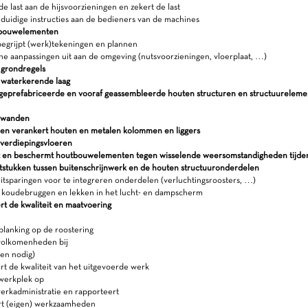
de last aan de hijsvoorzieningen en zekert de last
uidige instructies aan de bedieners van de machines
tbouwelementen
egrijpt (werk)tekeningen en plannen
ne aanpassingen uit aan de omgeving (nutsvoorzieningen, vloerplaat, …)
 grondregels
e waterkerende laag
 geprefabriceerde en vooraf geassembleerde houten structuren en structuurelem
 wanden
en verankert houten en metalen kolommen en liggers
verdiepingsvloeren
 en beschermt houtbouwelementen tegen wisselende weersomstandigheden tijde
itstukken tussen buitenschrijnwerk en de houten structuuronderdelen
itsparingen voor te integreren onderdelen (verluchtingsroosters, …)
koudebruggen en lekken in het lucht- en dampscherm
rt de kwaliteit en maatvoering
planking op de roostering
olkomenheden bij
ien nodig)
t de kwaliteit van het uitgevoerde werk
werkplek op
erkadministratie en rapporteert
rt (eigen) werkzaamheden