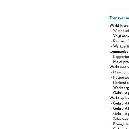
Transvers
Werkt in te
- Wisselt in
-
Volgt aan
- Past zich f
-
Werkt effi
Communiceert
-
Rapportee
-
Meldt pro
Werkt met oog
- Maakt onde
- Respecteer
- Herkent a
-
Werkt er
-
Gebruikt 
Werkt op ho
-
Gebruikt (
-
Gebruikt l
- Gebruikt 
- Selecteert
- Brengt de 