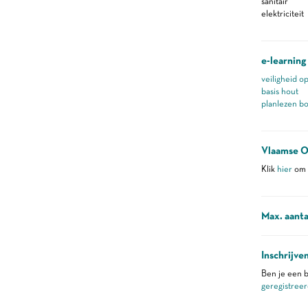
sanitair
elektriciteit
e-learning
veiligheid o
basis hout
planlezen b
Vlaamse O
Klik
hier
om m
Max. aanta
Inschrijve
Ben je een b
geregistreer