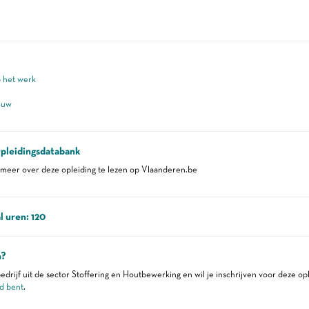
p het werk
ouw
pleidingsdatabank
eer over deze opleiding te lezen op Vlaanderen.be
l uren: 120
n?
edrijf uit de sector Stoffering en Houtbewerking en wil je inschrijven voor deze op
d bent
.