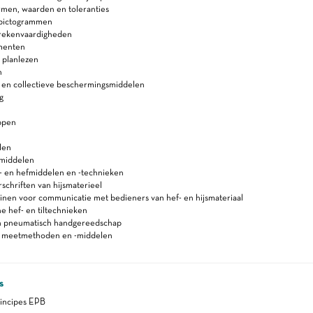
rmen, waarden en toleranties
s)pictogrammen
 rekenvaardigheden
menten
 planlezen
n
e en collectieve beschermingsmiddelen
g
ppen
len
smiddelen
js- en hefmiddelen en -technieken
schriften van hijsmaterieel
inen voor communicatie met bedieners van hef- en hijsmateriaal
 hef- en tiltechnieken
en pneumatisch handgereedschap
n meetmethoden en -middelen
s
incipes EPB