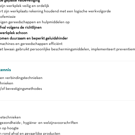
e gepaste valbeveiliging
ijn werkplek veilig en ordelijk
rt zijn werkplaats rekening houdend met een logische werkvolgorde
tofemissie
eigen gereedschappen en hulpmiddelen op
fval volgens de richtlijnen
werkplek schoon
romen duurzaam en beperkt geluidshinder
machines en gereedschappen efficiënt
et lawaai: gebruikt persoonlijke beschermingsmiddelen, implementeert preventie
kennis
 en verbindingstechnieken
chnieken
n/of bevestigingsmethodes
etechnieken
, gezondheids-, hygiëne- en welzijnsvoorschriften
n op hoogte
n rond afval en gevaarlijke producten