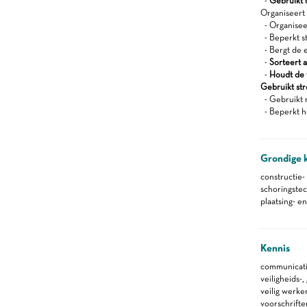
-
Gebruikt d
Organiseert z
- Organisee
- Beperkt s
- Bergt de 
-
Sorteert a
-
Houdt de 
Gebruikt st
- Gebruikt 
- Beperkt h
Grondige 
constructie-
schoringste
plaatsing- e
Kennis
communicati
veiligheids-
veilig werke
voorschrifte