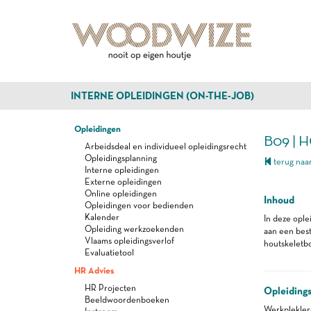
INTERNE OPLEIDINGEN (ON-THE-JOB)
Opleidingen
B09 |
Arbeidsdeal en individueel opleidingsrecht
Opleidingsplanning
terug naar
Interne opleidingen
Externe opleidingen
Online opleidingen
Inhoud
Opleidingen voor bedienden
Kalender
In deze ople
Opleiding werkzoekenden
aan een bes
Vlaams opleidingsverlof
houtskeletbo
Evaluatietool
HR Advies
HR Projecten
Opleiding
Beeldwoordenboeken
Werkplekle