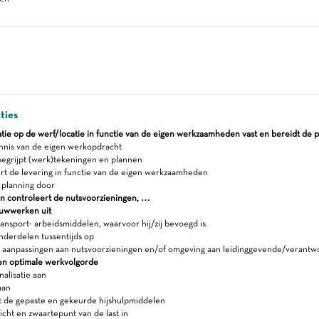
ties
uatie op de werf/locatie in functie van de eigen werkzaamheden vast en bereidt de p
nis van de eigen werkopdracht
egrijpt (werk)tekeningen en plannen
rt de levering in functie van de eigen werkzaamheden
planning door
en controleert de nutsvoorzieningen, …
uwwerken uit
ansport- arbeidsmiddelen, waarvoor hij/zij bevoegd is
nderdelen tussentijds op
t aanpassingen aan nutsvoorzieningen en/of omgeving aan leidinggevende/verantwo
en optimale werkvolgorde
nalisatie aan
aan
t de gepaste en gekeurde hijshulpmiddelen
cht en zwaartepunt van de last in