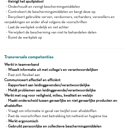
-
Reinigt het spuitpistool
- Onderhoudt en reinigt beschermingsmiddelen
- Controleert de beschermingsmiddelen en bergt deze op
- Recycleert gebruikte verven, verdunners, verharders, versnellers en
verpakkingen en ander afval volgens de voorschriften
- Laat de werkplek ordelijk en net achter
- Verwijdert de bescherming van niet te behandelen delen
- Ruimt de werkplek op
Transversale competenties
Werkt in teamverband
-
Wisselt informatie uit met collega’s en verantwoordelijken
- Past zich flexibel aan
Communiceert effectief en efficiënt
-
Rapporteert aan leidinggevenden/verantwoordelijke
-
Meldt problemen aan leidinggevende/verantwoordelijke
Werkt met oog voor veiligheid, milieu, kwaliteit en welzijn
-
Maakt onderscheid tussen gevaarlijke en niet gevaarlijke producten en
afvalstoffen
- Vraagt om informatie in geval van twijfel over afvalstoffen
- Past de voorschriften met betrekking tot netheid en hygiëne toe
-
Werkt ergonomisch
-
Gebruikt persoonlijke en collectieve beschermingsmiddelen