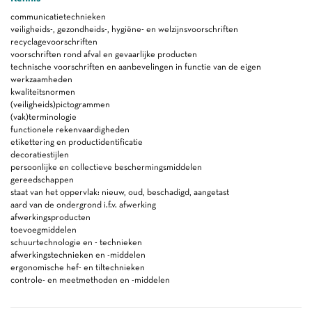
communicatietechnieken
veiligheids-, gezondheids-, hygiëne- en welzijnsvoorschriften
recyclagevoorschriften
voorschriften rond afval en gevaarlijke producten
technische voorschriften en aanbevelingen in functie van de eigen
werkzaamheden
kwaliteitsnormen
(veiligheids)pictogrammen
(vak)terminologie
functionele rekenvaardigheden
etikettering en productidentificatie
decoratiestijlen
persoonlijke en collectieve beschermingsmiddelen
gereedschappen
staat van het oppervlak: nieuw, oud, beschadigd, aangetast
aard van de ondergrond i.f.v. afwerking
afwerkingsproducten
toevoegmiddelen
schuurtechnologie en - technieken
afwerkingstechnieken en -middelen
ergonomische hef- en tiltechnieken
controle- en meetmethoden en -middelen