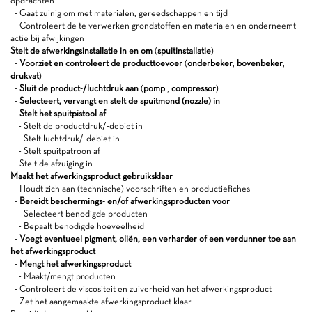
opdrachten
- Gaat zuinig om met materialen, gereedschappen en tijd
- Controleert de te verwerken grondstoffen en materialen en onderneemt
actie bij afwijkingen
Stelt de afwerkingsinstallatie in en om
(
spuitinstallatie
)
-
Voorziet en controleert de producttoevoer
(
onderbeker
,
bovenbeker
,
drukvat
)
-
Sluit de product-/luchtdruk aan
(
pomp
,
compressor
)
-
Selecteert, vervangt en stelt de spuitmond (nozzle) in
-
Stelt het spuitpistool af
- Stelt de productdruk/-debiet in
- Stelt luchtdruk/-debiet in
- Stelt spuitpatroon af
- Stelt de afzuiging in
Maakt het afwerkingsproduct gebruiksklaar
- Houdt zich aan (technische) voorschriften en productiefiches
-
Bereidt beschermings- en/of afwerkingsproducten voor
- Selecteert benodigde producten
- Bepaalt benodigde hoeveelheid
-
Voegt eventueel pigment, oliën, een verharder of een verdunner toe aan
het afwerkingsproduct
-
Mengt het afwerkingsproduct
- Maakt/mengt producten
- Controleert de viscositeit en zuiverheid van het afwerkingsproduct
- Zet het aangemaakte afwerkingsproduct klaar