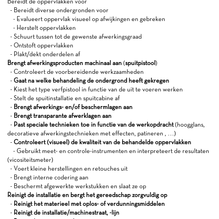
Bereidt de oppervlakken voor
- Bereidt diverse ondergronden voor
- Evalueert oppervlak visueel op afwijkingen en gebreken
- Herstelt oppervlakken
- Schuurt tussen tot de gewenste afwerkingsgraad
- Ontstoft oppervlakken
- Plakt/dekt onderdelen af
Brengt afwerkingsproducten machinaal aan
(
spuitpistool
)
- Controleert de voorbereidende werkzaamheden
-
Gaat na welke behandeling de ondergrond heeft gekregen
- Kiest het type verfpistool in functie van de uit te voeren werken
- Stelt de spuitinstallatie en spuitcabine af
-
Brengt afwerkings- en/of beschermlagen aan
-
Brengt transparante afwerklagen aan
-
Past speciale technieken toe in functie van de werkopdracht
(hoogglans,
decoratieve afwerkingstechnieken met effecten, patineren , …)
-
Controleert (visueel) de kwaliteit van de behandelde oppervlakken
- Gebruikt meet- en controle-instrumenten en interpreteert de resultaten
(vicositeitsmeter)
- Voert kleine herstellingen en retouches uit
- Brengt interne codering aan
- Beschermt afgewerkte werkstukken en slaat ze op
Reinigt de installatie en bergt het gereedschap zorgvuldig op
-
Reinigt het materieel met oplos- of verdunningsmiddelen
-
Reinigt de installatie/machinestraat, -lijn