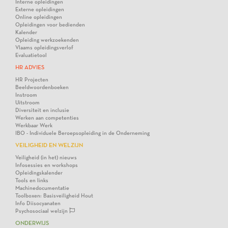
Interne opleidingen
Externe opleidingen
Online opleidingen
Opleidingen voor bedienden
Kalender
Opleiding werkzoekenden
Vlaams opleidingsverlof
Evaluatietool
HR ADVIES
HR Projecten
Beeldwoordenboeken
Instroom
Uitstroom
Diversiteit en inclusie
Werken aan competenties
Werkbaar Werk
IBO - Individuele Beroepsopleiding in de Onderneming
VEILIGHEID EN WELZIJN
Veiligheid (in het) nieuws
Infosessies en workshops
Opleidingskalender
Tools en links
Machinedocumentatie
Toolboxen: Basisveiligheid Hout
Info Diisocyanaten
Psychosociaal welzijn
ONDERWIJS