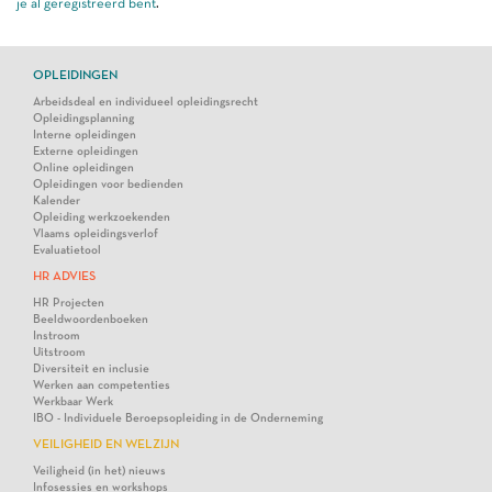
je al geregistreerd bent
.
OPLEIDINGEN
Arbeidsdeal en individueel opleidingsrecht
Opleidingsplanning
Interne opleidingen
Externe opleidingen
Online opleidingen
Opleidingen voor bedienden
Kalender
Opleiding werkzoekenden
Vlaams opleidingsverlof
Evaluatietool
HR ADVIES
HR Projecten
Beeldwoordenboeken
Instroom
Uitstroom
Diversiteit en inclusie
Werken aan competenties
Werkbaar Werk
IBO - Individuele Beroepsopleiding in de Onderneming
VEILIGHEID EN WELZIJN
Veiligheid (in het) nieuws
Infosessies en workshops