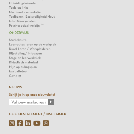
Opleidingskalender
Tools en links
Machinedocumentatie
Toolboxen: Basisveiligheid Hout
Info Diisocyanaten
Psychosociaal welzijn
ONDERWIJS
Studiekeuze
Leerroutes leren op de werkplek
Duaal Leren / Werkplekleren
Bijscholing / Infodagen
Stage en leerwerkplek
Didactisch materiaal
Mijn opleidingsplan
Evaluatietool
Covid-19
NIEUWS
Schijf je in op onze nieuwsbrief
COOKIESTATEMENT / DISCLAIMER