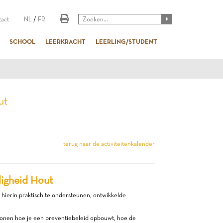
act
NL
/
FR
SCHOOL
LEERKRACHT
LEERLING/STUDENT
ut
terug naar de activiteitenkalender
ligheid Hout
n hierin praktisch te ondersteunen, ontwikkelde
 tonen hoe je een preventiebeleid opbouwt, hoe de