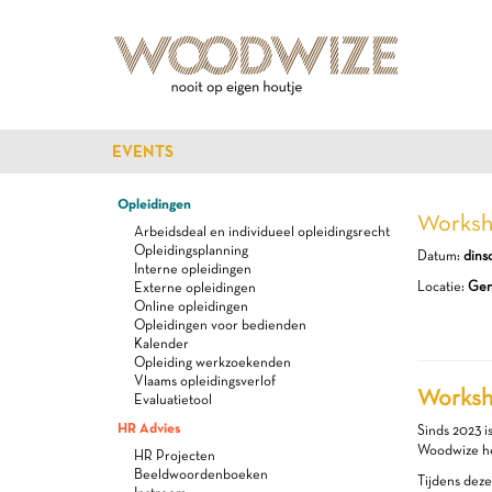
EVENTS
Opleidingen
Worksho
Arbeidsdeal en individueel opleidingsrecht
Opleidingsplanning
Datum:
dins
Interne opleidingen
Locatie:
Gent
Externe opleidingen
Online opleidingen
Opleidingen voor bedienden
Kalender
Opleiding werkzoekenden
Vlaams opleidingsverlof
Worksho
Evaluatietool
HR Advies
Sinds 2023 i
Woodwize h
HR Projecten
Beeldwoordenboeken
Tijdens deze