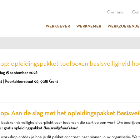
Over ons
Cont
WERKGEVER
WERKNEMER
WERKZOEKENDE
p: opleidingspakket toolboxen basisveiligheid ho
dag 15 september 2026
 | Poortakkerstraat 96, 9051 Gent
p: Aan de slag met het opleidingspakket Basisvei
s basiskennis veiligheid verplicht voor iedereen die start op een werf. Om bedrijve
et
gratis opleidingspakket
Basisveiligheid Hout
.
 workshop ontdek je hoe je dit pakket concreet inzet binnen jouw organisatie. We