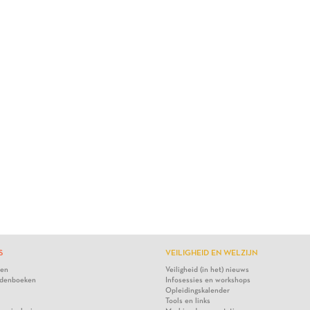
S
VEILIGHEID EN WELZIJN
ten
Veiligheid (in het) nieuws
denboeken
Infosessies en workshops
Opleidingskalender
Tools en links