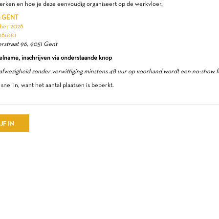
erken en hoe je deze eenvoudig organiseert op de werkvloer.
:
GENT
mber 2026
 16u00
rstraat 96, 9051 Gent
elname, inschrijven via onderstaande knop
 afwezigheid zonder verwittiging minstens 48 uur op voorhand wordt een no-show
 snel in, want het aantal plaatsen is beperkt.
JF IN