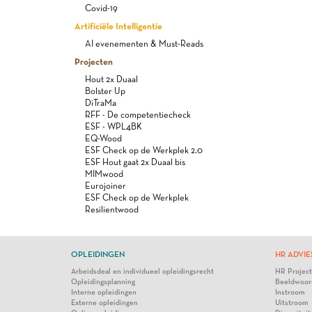
Covid-19
Artificiële Intelligentie
AI evenementen & Must-Reads
Projecten
Hout 2x Duaal
Bolster Up
DiTraMa
RFF - De competentiecheck
ESF - WPL4BK
EQ-Wood
ESF Check op de Werkplek 2.0
ESF Hout gaat 2x Duaal bis
MIMwood
Eurojoiner
ESF Check op de Werkplek
Resilientwood
OPLEIDINGEN
HR ADVIE
Arbeidsdeal en individueel opleidingsrecht
HR Projec
Opleidingsplanning
Beeldwoor
Interne opleidingen
Instroom
Externe opleidingen
Uitstroom