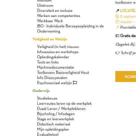
Instroom
toolboxen w
Uitstroom
Diversiteit en inclusie
📍
LOCATIE
Werken aan competenties
🗓️ 15 septe
Werkbaar Werk
🕘 09u00 –
IBO - Individuele Beroepsopleiding in de
📌
Poortakke
Onderneming
💶
Gratis de
Veiligheid en Welzijn
Opgelet: Bij
Veiligheid (in het) nieuws
Infosessies en workshops
👉 Schrijf je
Opleidingskalender
Tools en links
Machinedocumentatie
Toolboxen: Basisveiligheid Hout
SCHRI
Info Diisocyanaten
Psychosociaal welzijn
Onderwijs
Studiekeuze
Leerroutes leren op de werkplek
Duaal Leren / Werkplekleren
Bijscholing / Infodagen
Stage en leerwerkplek
Didactisch materiaal
Mijn opleidingsplan
Evaluatietool