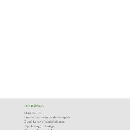
ONDERWIJS
Studiekeuze
Leerroutes leren op de werkplek
Duaal Leren / Werkplekleren
Bijscholing / Infodagen