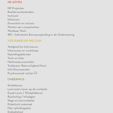
HR ADVIES
HR Projecten
Beeldwoordenboeken
Instroom
Uitstroom
Diversiteit en inclusie
Werken aan competenties
Werkbaar Werk
IBO - Individuele Beroepsopleiding in de Onderneming
VEILIGHEID EN WELZIJN
Veiligheid (in het) nieuws
Infosessies en workshops
Opleidingskalender
Tools en links
Machinedocumentatie
Toolboxen: Basisveiligheid Hout
Info Diisocyanaten
Psychosociaal welzijn
ONDERWIJS
Studiekeuze
Leerroutes leren op de werkplek
Duaal Leren / Werkplekleren
Bijscholing / Infodagen
Stage en leerwerkplek
Didactisch materiaal
Mijn opleidingsplan
Evaluatietool