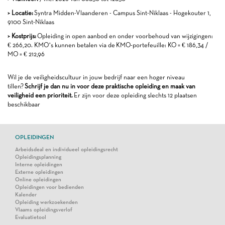
> Locatie:
Syntra Midden-Vlaanderen - Campus Sint-Niklaas - Hogekouter 1,
9100 Sint-Niklaas
> Kostprijs:
Opleiding in open aanbod en onder voorbehoud van wijzigingen:
€ 266,20. KMO’s kunnen betalen via de KMO-portefeuille: KO = € 186,34 /
MO = € 212,96
Wil je de veiligheidscultuur in jouw bedrijf naar een hoger niveau
tillen?
Schrijf je dan nu in voor deze praktische opleiding en maak van
veiligheid een prioriteit.
Er zijn voor deze opleiding slechts 12 plaatsen
beschikbaar
OPLEIDINGEN
Arbeidsdeal en individueel opleidingsrecht
Opleidingsplanning
Interne opleidingen
Externe opleidingen
Online opleidingen
Opleidingen voor bedienden
Kalender
Opleiding werkzoekenden
Vlaams opleidingsverlof
Evaluatietool