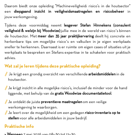
Daarom biedt onze opleiding "Machineveiligheid: risico's in de houtsector"
een
diepgaand inzicht in veiligheidsmaatregelen en risicobeheer
in
jouw werkomgeving.
Tijdens deze voormiddag neemt
lesgever Stefan Hinnekens (consulent
veiligheid & welzijn bij Woodwize)
jullie mee in de wereld van risico’s binnen
de houtsector. Met
meer dan 35 jaar praktijkervaring
deelt hij concrete en
herkenbare tips om mogelijke risico’s en valkuilen in je eigen werkplaats
sneller te herkennen. Daarnaast is er ruimte om eigen cases of situaties uit je
werkplaats te bespreken en Stefans expertise in te schakelen voor praktisch
advies.
Wat zal je leren tijdens deze praktische opleiding?
Je krijgt een grondig overzicht van verschillende
arbeidsmiddelen
in de
houtsector.
Je krijgt inzicht in alle mogelijke risico's, inclusief de minder voor de hand
liggende, met behulp van de
gratis Woodwize documentatietool
.
Je ontdekt de juiste
preventieve maatregelen
om een veilige
werkomgeving te waarborgen.
Je leert over de mogelijkheid om een gedegen
risico-inventaris op te
stellen
voor alle arbeidsmiddelen in jouw bedrijf.
Praktische info
> Wanneer:
7 mei 2026 van 08u30 tot 12u30