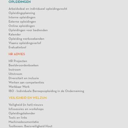
OPLEIDINGEN
Arbeidsdeal en individueel opleidingsrecht
Opleidingsplanning
Interne opleidingen
Externe opleidingen
Online opleidingen
Opleidingen voor bedienden
Kalender
Opleiding werkzoekenden
Vlaams opleidingsverlof
Evaluatietool
HR ADVIES
HR Projecten
Beeldwoordenboeken
Instroom
Uitstroom
Diversiteit en inclusie
Werken aan competenties
Werkbaar Werk
IBO - Individuele Beroepsopleiding in de Onderneming
VEILIGHEID EN WELZIJN
Veiligheid (in het) nieuws
Infosessies en workshops
Opleidingskalender
Tools en links
Machinedocumentatie
Toolboxen: Basisveiligheid Hout