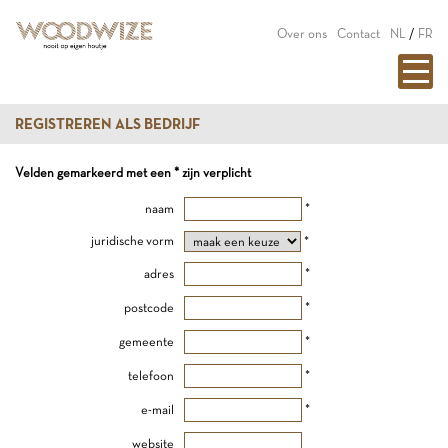
Over ons
Contact
NL
/
FR
REGISTREREN ALS BEDRIJF
Velden gemarkeerd met een * zijn verplicht
naam
*
juridische vorm
*
adres
*
postcode
*
gemeente
*
telefoon
*
e-mail
*
website