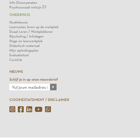
Info Diisocyanaten
Psychosociaal welzijn
ONDERWIJS
Studiekeuze
Leerroutes leren op de werkplek
Duaal Leren / Werkplekleren
Bijscholing / Infodagen
Stage en leerwerkplek
Didactisch materiaal
Mijn opleidingsplan
Evaluatietool
Covid-19
NIEUWS
Schijf je in op onze nieuwsbrief
COOKIESTATEMENT / DISCLAIMER