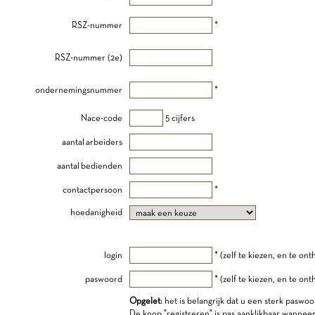
RSZ-nummer
*
RSZ-nummer (2e)
ondernemingsnummer
*
Nace-code
5 cijfers
aantal arbeiders
aantal bedienden
contactpersoon
*
hoedanigheid
login
* (zelf te kiezen, en te on
paswoord
* (zelf te kiezen, en te on
Opgelet
: het is belangrijk dat u een sterk paswoo
De knop "registreren" is pas aanklikbaar wannee