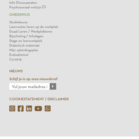
Info Diisocyanaten
Psychosociaal welzijn
ONDERWIJS
Studiekeuze
Leerroutes leren op de werkplek
Duaal Leren / Werkplekleren
Bijscholing / Infodagen
Stage en leerwerkplek
Didactisch materiaal
Mijn opleidingsplan
Evaluatietool
Covid-19
NIEUWS
Schijf je in op onze nieuwsbrief
COOKIESTATEMENT / DISCLAIMER