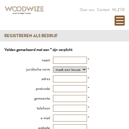
Over ons
Contact
NL
/
FR
REGISTREREN ALS BEDRIJF
Velden gemarkeerd met een * zijn verplicht
naam
*
juridische vorm
*
adres
*
postcode
*
gemeente
*
telefoon
*
e-mail
*
website