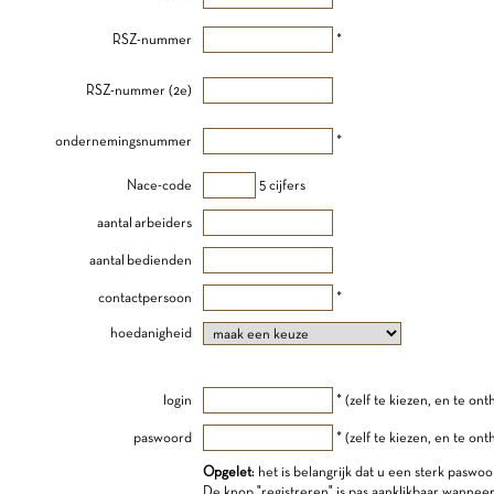
RSZ-nummer
*
RSZ-nummer (2e)
ondernemingsnummer
*
Nace-code
5 cijfers
aantal arbeiders
aantal bedienden
contactpersoon
*
hoedanigheid
login
* (zelf te kiezen, en te on
paswoord
* (zelf te kiezen, en te on
Opgelet
: het is belangrijk dat u een sterk paswoo
De knop "registreren" is pas aanklikbaar wannee