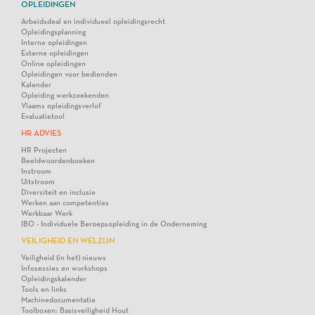
OPLEIDINGEN
Arbeidsdeal en individueel opleidingsrecht
Opleidingsplanning
Interne opleidingen
Externe opleidingen
Online opleidingen
Opleidingen voor bedienden
Kalender
Opleiding werkzoekenden
Vlaams opleidingsverlof
Evaluatietool
HR ADVIES
HR Projecten
Beeldwoordenboeken
Instroom
Uitstroom
Diversiteit en inclusie
Werken aan competenties
Werkbaar Werk
IBO - Individuele Beroepsopleiding in de Onderneming
VEILIGHEID EN WELZIJN
Veiligheid (in het) nieuws
Infosessies en workshops
Opleidingskalender
Tools en links
Machinedocumentatie
Toolboxen: Basisveiligheid Hout