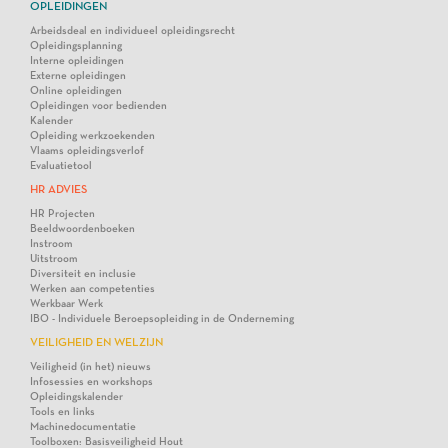
OPLEIDINGEN
Arbeidsdeal en individueel opleidingsrecht
Opleidingsplanning
Interne opleidingen
Externe opleidingen
Online opleidingen
Opleidingen voor bedienden
Kalender
Opleiding werkzoekenden
Vlaams opleidingsverlof
Evaluatietool
HR ADVIES
HR Projecten
Beeldwoordenboeken
Instroom
Uitstroom
Diversiteit en inclusie
Werken aan competenties
Werkbaar Werk
IBO - Individuele Beroepsopleiding in de Onderneming
VEILIGHEID EN WELZIJN
Veiligheid (in het) nieuws
Infosessies en workshops
Opleidingskalender
Tools en links
Machinedocumentatie
Toolboxen: Basisveiligheid Hout