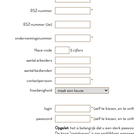
RSZ-nummer
*
RSZ-nummer (2e)
ondernemingsnummer
*
Nace-code
5 cijfers
aantal arbeiders
aantal bedienden
contactpersoon
*
hoedanigheid
login
* (zelf te kiezen, en te on
paswoord
* (zelf te kiezen, en te on
Opgelet
: het is belangrijk dat u een sterk paswoo
De knop "registreren" is pas aanklikbaar wannee