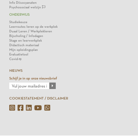
Info Diisocyanaten
Psychosociaal welzijn
ONDERWIJS
Studiekeuze
Leerroutes leren op de werkplek
Duaal Leren / Werkplekleren
Bijscholing / Infodagen
Stage en leerwerkplek
Didactisch materiaal
Mijn opleidingsplan
Evaluatietool
Covid-19
NIEUWS
Schijf je in op onze nieuwsbrief
COOKIESTATEMENT / DISCLAIMER