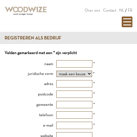
Over ons
Contact
NL
/
FR
REGISTREREN ALS BEDRIJF
Velden gemarkeerd met een * zijn verplicht
naam
*
juridische vorm
*
adres
*
postcode
*
gemeente
*
telefoon
*
e-mail
*
website