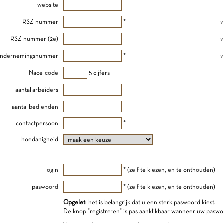
website
RSZ-nummer
*
v
RSZ-nummer (2e)
v
ndernemingsnummer
*
v
Nace-code
5 cijfers
aantal arbeiders
aantal bedienden
contactpersoon
*
hoedanigheid
login
* (zelf te kiezen, en te onthouden)
paswoord
* (zelf te kiezen, en te onthouden)
Opgelet
: het is belangrijk dat u een sterk paswoord kiest.
De knop "registreren" is pas aanklikbaar wanneer uw paswo