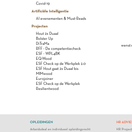
Covid-19
Artificiële Intelligentie
AI evenementen & Must-Reads
Projecten
Hout 2x Duaal
Bolster Up
DiTraMa
wenst 
RFF - De competentiecheck
ESF - WPL4BK
EQ-Wood
ESF Check op de Werkplek 2.0
ESF Hout gaat 2x Duaal bis
MIMwood
Eurojoiner
ESF Check op de Werkplek
Resilientwood
OPLEIDINGEN
HR ADVIE
Arbeidsdeal en individueel opleidingsrecht
HR Projec