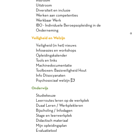
Instroom
Uitstroom
Diversiteit en inclusie
Werken aan competenties
Werkbaar Werk
IBO - Individuele Beroepsopleiding in de
Onderneming
o
Veiligheid en Welzijn
Veiligheid (in het) nieuws
Infosessies en workshops
Opleidingskalender
Tools en links
Machinedocumentatie
Toolboxen: Basisveiligheid Hout
Info Diisocyanaten
Psychosociaal welzijn
Onderwijs
Studiekeuze
Leerroutes leren op de werkplek
Duaal Leren / Werkplekleren
Bijscholing / Infodagen
Stage en leerwerkplek
Didactisch materiaal
Mijn opleidingsplan
Evaluatietool