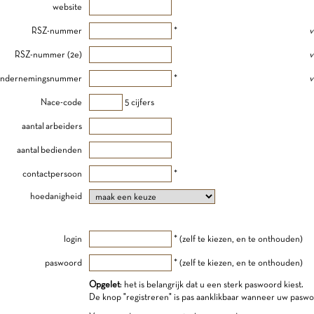
website
RSZ-nummer
*
v
RSZ-nummer (2e)
v
ndernemingsnummer
*
v
Nace-code
5 cijfers
aantal arbeiders
aantal bedienden
contactpersoon
*
hoedanigheid
login
* (zelf te kiezen, en te onthouden)
paswoord
* (zelf te kiezen, en te onthouden)
Opgelet
: het is belangrijk dat u een sterk paswoord kiest.
De knop "registreren" is pas aanklikbaar wanneer uw paswo