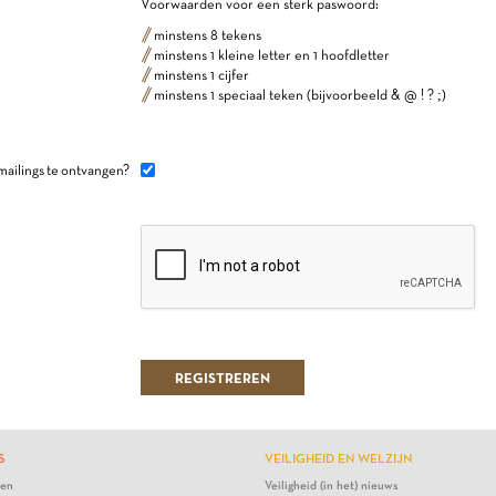
Voorwaarden voor een sterk paswoord:
minstens 8 tekens
minstens 1 kleine letter en 1 hoofdletter
minstens 1 cijfer
minstens 1 speciaal teken (bijvoorbeeld & @ ! ? ;)
mailings te ontvangen?
S
VEILIGHEID EN WELZIJN
ten
Veiligheid (in het) nieuws