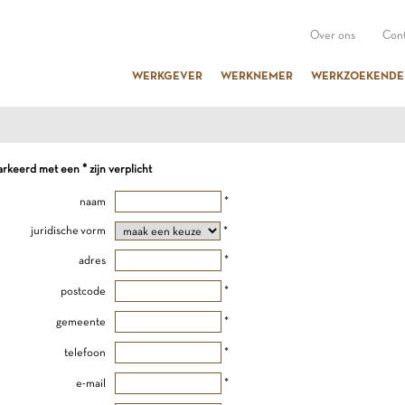
Over ons
Cont
WERKGEVER
WERKNEMER
WERKZOEKENDE
keerd met een * zijn verplicht
naam
*
juridische vorm
*
adres
*
postcode
*
gemeente
*
telefoon
*
e-mail
*