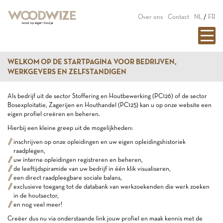
Over ons
Contact
NL
/
FR
WELKOM OP DE STARTPAGINA VOOR BEDRIJVEN,
WERKGEVERS EN ZELFSTANDIGEN
Als bedrijf uit de sector Stoffering en Houtbewerking (PC126) of de sector
Bosexploitatie, Zagerijen en Houthandel (PC125) kan u op onze website een
eigen profiel creëren en beheren.
Hierbij een kleine greep uit de mogelijkheden:
inschrijven op onze opleidingen en uw eigen opleidingshistoriek
raadplegen,
uw interne opleidingen registreren en beheren,
de leeftijdspiramide van uw bedrijf in één klik visualiseren,
een direct raadpleegbare sociale balans,
exclusieve toegang tot de databank van werkzoekenden die werk zoeken
in de houtsector,
en nog veel meer!
Creëer dus nu via onderstaande link jouw profiel en maak kennis met de