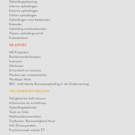
Opleidingsplanning
Interne opleidingen
Externe opleidingen
Online opleidingen
Opleidingen voor bedienden
Kalender
Opleiding werkzoekenden
Vlaams opleidingsverlof
Evaluatietool
HR ADVIES
HR Projecten
Beeldwoordenboeken
Instroom
Uitstroom
Diversiteit en inclusie
Werken aan competenties
Werkbaar Werk
IBO - Individuele Beroepsopleiding in de Onderneming
VEILIGHEID EN WELZIJN
Veiligheid (in het) nieuws
Infosessies en workshops
Opleidingskalender
Tools en links
Machinedocumentatie
Toolboxen: Basisveiligheid Hout
Info Diisocyanaten
Psychosociaal welzijn