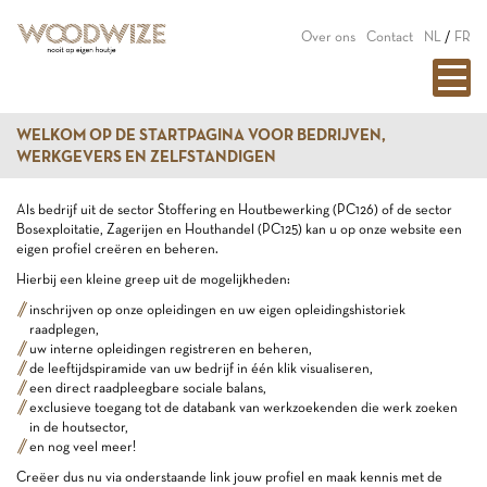
Over ons
Contact
NL
/
FR
WELKOM OP DE STARTPAGINA VOOR BEDRIJVEN,
WERKGEVERS EN ZELFSTANDIGEN
Als bedrijf uit de sector Stoffering en Houtbewerking (PC126) of de sector
Bosexploitatie, Zagerijen en Houthandel (PC125) kan u op onze website een
eigen profiel creëren en beheren.
Hierbij een kleine greep uit de mogelijkheden:
inschrijven op onze opleidingen en uw eigen opleidingshistoriek
raadplegen,
uw interne opleidingen registreren en beheren,
de leeftijdspiramide van uw bedrijf in één klik visualiseren,
een direct raadpleegbare sociale balans,
exclusieve toegang tot de databank van werkzoekenden die werk zoeken
in de houtsector,
en nog veel meer!
Creëer dus nu via onderstaande link jouw profiel en maak kennis met de