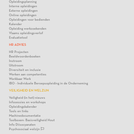
Opleidingsplanning
Interne opleidingen
Externe opleidingen
Online opleidingen
Opleidingen voor bedienden
Kalender
Opleiding werkzoekenden
Vlaams opleidingsverlof
Evaluatietool
HR ADVIES
HR Projecten
Beeldwoordenboeken
Instroom
Uitstroom
Diversiteit en inclusie
Werken aan competenties
Werkbaar Werk
IBO - Individuele Beroepsopleiding in de Onderneming
VEILIGHEID EN WELZIJN
Veiligheid (in het) nieuws
Infosessies en workshops
Opleidingskalender
Tools en links
Machinedocumentatie
Toolboxen: Basisveiligheid Hout
Info Diisocyanaten
Psychosociaal welzijn