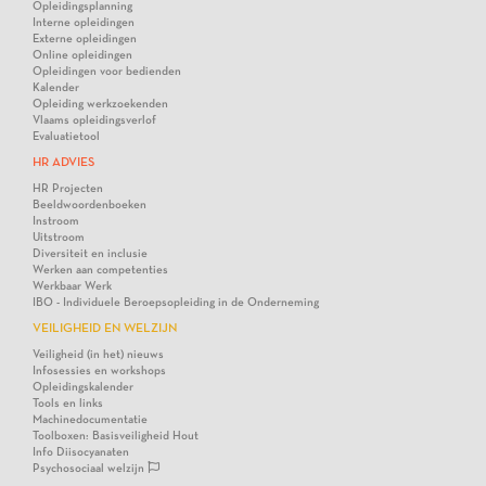
Opleidingsplanning
Interne opleidingen
Externe opleidingen
Online opleidingen
Opleidingen voor bedienden
Kalender
Opleiding werkzoekenden
Vlaams opleidingsverlof
Evaluatietool
HR ADVIES
HR Projecten
Beeldwoordenboeken
Instroom
Uitstroom
Diversiteit en inclusie
Werken aan competenties
Werkbaar Werk
IBO - Individuele Beroepsopleiding in de Onderneming
VEILIGHEID EN WELZIJN
Veiligheid (in het) nieuws
Infosessies en workshops
Opleidingskalender
Tools en links
Machinedocumentatie
Toolboxen: Basisveiligheid Hout
Info Diisocyanaten
Psychosociaal welzijn