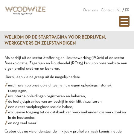
Over ons
Contact
NL
/
FR
WELKOM OP DE STARTPAGINA VOOR BEDRIJVEN,
WERKGEVERS EN ZELFSTANDIGEN
Als bedrijf uit de sector Stoffering en Houtbewerking (PC126) of de sector
Bosexploitatie, Zagerijen en Houthandel (PC125) kan u op onze website een
eigen profiel creëren en beheren.
Hierbij een kleine greep uit de mogelijkheden:
inschrijven op onze opleidingen en uw eigen opleidingshistoriek
raadplegen,
uw interne opleidingen registreren en beheren,
de leeftijdspiramide van uw bedrijf in één klik visualiseren,
een direct raadpleegbare sociale balans,
exclusieve toegang tot de databank van werkzoekenden die werk zoeken
in de houtsector,
en nog veel meer!
Creëer dus nu via onderstaande link jouw profiel en maak kennis met de