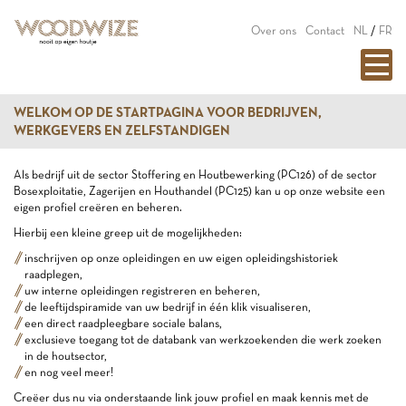
Over ons
Contact
NL
/
FR
WELKOM OP DE STARTPAGINA VOOR BEDRIJVEN,
WERKGEVERS EN ZELFSTANDIGEN
Als bedrijf uit de sector Stoffering en Houtbewerking (PC126) of de sector
Bosexploitatie, Zagerijen en Houthandel (PC125) kan u op onze website een
eigen profiel creëren en beheren.
Hierbij een kleine greep uit de mogelijkheden:
inschrijven op onze opleidingen en uw eigen opleidingshistoriek
raadplegen,
uw interne opleidingen registreren en beheren,
de leeftijdspiramide van uw bedrijf in één klik visualiseren,
een direct raadpleegbare sociale balans,
exclusieve toegang tot de databank van werkzoekenden die werk zoeken
in de houtsector,
en nog veel meer!
Creëer dus nu via onderstaande link jouw profiel en maak kennis met de