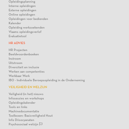
Opleidingsplanning
Interne opleidingen
Externe opleidingen
Online opleidingen
Opleidingen voor bedienden
Kalender
Opleiding werkzoekenden
Vlaams opleidingsverlof
Evaluatietool
HR ADVIES
HR Projecten
Beeldwoordenboeken
Instroom
Uitstroom
Diversiteit en inclusie
Werken aan competenties
Werkbaar Werk
IBO - Individuele Beroepsopleiding in de Onderneming
VEILIGHEID EN WELZIJN
Veiligheid (in het) nieuws
Infosessies en workshops
Opleidingskalender
Tools en links
Machinedocumentatie
Toolboxen: Basisveiligheid Hout
Info Diisocyanaten
Psychosociaal welzijn